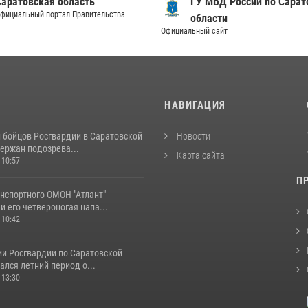
Саратовская область
ГУ МВД России по Сарат
фициальный портал Правительства
области
Официальный сайт
И
НАВИГАЦИЯ
и бойцов Росгвардии в Саратовской
Новости
ержан подозрева...
Карта сайта
 10:57
П
нспортного ОМОН "Атлант"
и его четвероногая напа...
 10:42
ии Росгвардии по Саратовской
ался летний период о...
 13:30