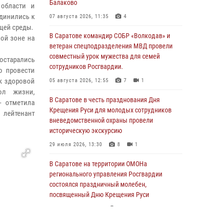
Балаково
 области и
динились к
07 августа 2026, 11:35
4
щей среды.
В Саратове командир СОБР «Волкодав» и
ой зоне на
ветеран спецподразделения МВД провели
совместный урок мужества для семей
постарались
сотрудников Росгвардии.
о провести
к здоровой
05 августа 2026, 12:55
7
1
ол жизни,
В Саратове в честь празднования Дня
- отметила
Крещения Руси для молодых сотрудников
 лейтенант
вневедомственной охраны провели
историческую экскурсию
29 июля 2026, 13:30
8
1
В Саратове на территории ОМОНа
регионального управления Росгвардии
состоялся праздничный молебен,
посвященный Дню Крещения Руси
28 июля 2026, 13:25
7