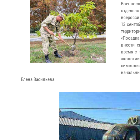
Военнос
отдельно
всеросси
13 сентя
территор
«Посадка
внести с
время с 
экологи
символиз
начальни
Елена Васильева.