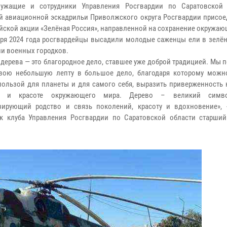
лужащие и сотрудники Управления Росгвардии по Саратовской
й авиационной эскадрильи Приволжского округа Росгвардии присое
йской акции «Зелёная Россия», направленной на сохранение окружаю
бря 2024 года росгвардейцы высадили молодые саженцы ели в зелён
ии военных городков.
 дерева — это благородное дело, ставшее уже доброй традицией. Мы 
вою небольшую лепту в большое дело, благодаря которому можн
пользой для планеты и для самого себя, выразить приверженность 
и и красоте окружающего мира. Дерево – великий симв
ирующий родство и связь поколений, красоту и вдохновение», 
к клуба Управления Росгвардии по Саратовской области старший