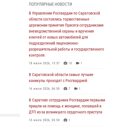
ПОПУЛЯРНЫЕ НОВОСТИ
В Саратовской области сотрудники
Росгвардии помогли вернуться домой
В Управлении Росгвардии по Саратовской
потерявшейся пенсионерке
области состоялись торжественные
церемонии принятия Присяги сотрудниками
21 июля 2026, 10:38
вневедомственной охраны и вручения
В Управлении Росгвардии по Саратовской
ключей от новых автомобилей для
области состоялись торжественные
подразделений лицензионно-
церемонии принятия Присяги сотрудниками
разрешительной работы и государственного
вневедомственной охраны и вручения
контроля.
ключей от новых автомобилей для
18 июля 2026, 13:37
10
1
подразделений лицензионно-
разрешительной работы и государственного
В Саратовской области самые лучшие
контроля.
каникулы проходят с Росгвардией
18 июля 2026, 13:37
10
1
16 июля 2026, 06:50
7
1
В Саратовской области самые лучшие
В Саратове сотрудники Росгвардии первыми
каникулы проходят с Росгвардией
пришли на помощь к женщине, попавшей в
ДТП из-за возникшего сердечного приступа
16 июля 2026, 06:50
7
1
15 июля 2026, 05:59
1
В Саратове сотрудники Росгвардии первыми