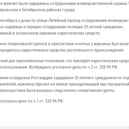
ое мужчин были задержаны сотрудниками вневедомственной охраны 1
Кировском и Октябрьском районах города.
сентября в у дома по улице Литейный проезд сотрудниками вневедом
ыл задержан и передан сотрудникам полиции 25-летний гражданин,
аемый в незаконном хранении наркотических средств.
нно-оперативной группой в присутствии понятых у мужчины был изъят 
находилось наркотическое средство растительного происхождения.
ный дал признательные показания, что приобрёл наркотические средс
спользования. Возбуждено уголовное дело по ч.2 ст. 228 УК РФ.
аевая сотрудники Росгвардии задержали 32-летнего гражданина по по
анителей, мужчина сбросил на землю принадлежащий ему прозрачный 
происшествия была вызвана следственно-оперативная группа.
ловное дело по ч.1 ст. 228 УК РФ.