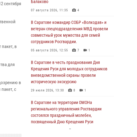
Балаково
2 сентября
07 августа 2026, 11:35
4
ственной
В Саратове командир СОБР «Волкодав» и
ветеран спецподразделения МВД провели
совместный урок мужества для семей
сотрудников Росгвардии.
пакет, в
05 августа 2026, 12:55
7
1
В Саратове в честь празднования Дня
тва для
Крещения Руси для молодых сотрудников
вневедомственной охраны провели
историческую экскурсию
дозрению в
пакет, с
29 июля 2026, 13:30
8
1
В Саратове на территории ОМОНа
регионального управления Росгвардии
состоялся праздничный молебен,
посвященный Дню Крещения Руси
28 июля 2026, 13:25
7