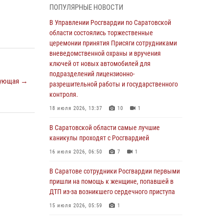
ПОПУЛЯРНЫЕ НОВОСТИ
В Саратовской области сотрудники
Росгвардии помогли вернуться домой
В Управлении Росгвардии по Саратовской
потерявшейся пенсионерке
области состоялись торжественные
церемонии принятия Присяги сотрудниками
21 июля 2026, 10:38
вневедомственной охраны и вручения
В Управлении Росгвардии по Саратовской
ключей от новых автомобилей для
области состоялись торжественные
подразделений лицензионно-
ующая →
церемонии принятия Присяги сотрудниками
разрешительной работы и государственного
вневедомственной охраны и вручения
контроля.
ключей от новых автомобилей для
18 июля 2026, 13:37
10
1
подразделений лицензионно-
разрешительной работы и государственного
В Саратовской области самые лучшие
контроля.
каникулы проходят с Росгвардией
18 июля 2026, 13:37
10
1
16 июля 2026, 06:50
7
1
В Саратовской области самые лучшие
В Саратове сотрудники Росгвардии первыми
каникулы проходят с Росгвардией
пришли на помощь к женщине, попавшей в
ДТП из-за возникшего сердечного приступа
16 июля 2026, 06:50
7
1
15 июля 2026, 05:59
1
В Саратове сотрудники Росгвардии первыми