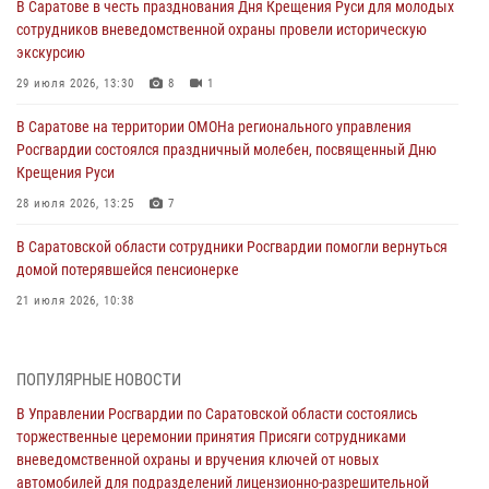
В Саратове в честь празднования Дня Крещения Руси для молодых
сотрудников вневедомственной охраны провели историческую
экскурсию
29 июля 2026, 13:30
8
1
В Саратове на территории ОМОНа регионального управления
Росгвардии состоялся праздничный молебен, посвященный Дню
Крещения Руси
28 июля 2026, 13:25
7
В Саратовской области сотрудники Росгвардии помогли вернуться
домой потерявшейся пенсионерке
21 июля 2026, 10:38
В Управлении Росгвардии по Саратовской области состоялись
торжественные церемонии принятия Присяги сотрудниками
ПОПУЛЯРНЫЕ НОВОСТИ
вневедомственной охраны и вручения ключей от новых
автомобилей для подразделений лицензионно-разрешительной
В Управлении Росгвардии по Саратовской области состоялись
работы и государственного контроля.
торжественные церемонии принятия Присяги сотрудниками
вневедомственной охраны и вручения ключей от новых
18 июля 2026, 13:37
10
1
автомобилей для подразделений лицензионно-разрешительной