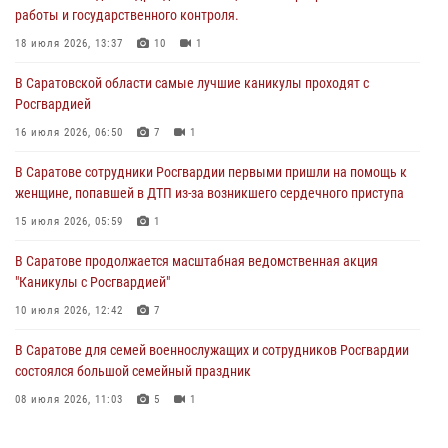
работы и государственного контроля.
В Саратовской области самые лучшие каникулы проходят с
Росгвардией
18 июля 2026, 13:37
10
1
16 июля 2026, 06:50
7
1
В Саратовской области самые лучшие каникулы проходят с
Росгвардией
В Саратове сотрудники Росгвардии первыми пришли на помощь к
женщине, попавшей в ДТП из-за возникшего сердечного приступа
16 июля 2026, 06:50
7
1
15 июля 2026, 05:59
1
В Саратове сотрудники Росгвардии первыми пришли на помощь к
женщине, попавшей в ДТП из-за возникшего сердечного приступа
В Саратове продолжается масштабная ведомственная акция
"Каникулы с Росгвардией"
15 июля 2026, 05:59
1
10 июля 2026, 12:42
7
В Саратове продолжается масштабная ведомственная акция
"Каникулы с Росгвардией"
В Саратовской области при содействии спецназа Росгвардии
задержан подозреваемый в незаконном обороте наркотиков
10 июля 2026, 12:42
7
10 июля 2026, 12:19
В Саратове для семей военнослужащих и сотрудников Росгвардии
состоялся большой семейный праздник
08 июля 2026, 11:03
5
1
В Саратовской области сотрудники Росгвардии помогли вернуться