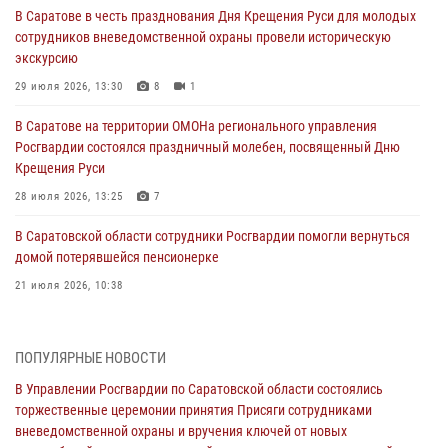
В Саратове в честь празднования Дня Крещения Руси для молодых
сотрудников вневедомственной охраны провели историческую
экскурсию
29 июля 2026, 13:30
8
1
В Саратове на территории ОМОНа регионального управления
Росгвардии состоялся праздничный молебен, посвященный Дню
Крещения Руси
28 июля 2026, 13:25
7
В Саратовской области сотрудники Росгвардии помогли вернуться
домой потерявшейся пенсионерке
21 июля 2026, 10:38
В Управлении Росгвардии по Саратовской области состоялись
торжественные церемонии принятия Присяги сотрудниками
ПОПУЛЯРНЫЕ НОВОСТИ
вневедомственной охраны и вручения ключей от новых
автомобилей для подразделений лицензионно-разрешительной
В Управлении Росгвардии по Саратовской области состоялись
работы и государственного контроля.
торжественные церемонии принятия Присяги сотрудниками
вневедомственной охраны и вручения ключей от новых
18 июля 2026, 13:37
10
1