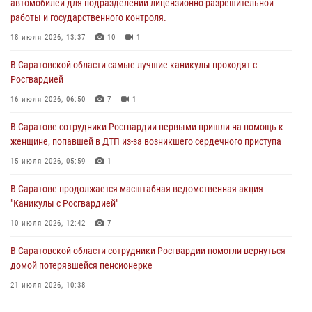
автомобилей для подразделений лицензионно-разрешительной
работы и государственного контроля.
В Саратовской области самые лучшие каникулы проходят с
Росгвардией
18 июля 2026, 13:37
10
1
16 июля 2026, 06:50
7
1
В Саратовской области самые лучшие каникулы проходят с
Росгвардией
В Саратове сотрудники Росгвардии первыми пришли на помощь к
женщине, попавшей в ДТП из-за возникшего сердечного приступа
16 июля 2026, 06:50
7
1
15 июля 2026, 05:59
1
В Саратове сотрудники Росгвардии первыми пришли на помощь к
женщине, попавшей в ДТП из-за возникшего сердечного приступа
В Саратове продолжается масштабная ведомственная акция
"Каникулы с Росгвардией"
15 июля 2026, 05:59
1
10 июля 2026, 12:42
7
В Саратове продолжается масштабная ведомственная акция
"Каникулы с Росгвардией"
В Саратовской области при содействии спецназа Росгвардии
задержан подозреваемый в незаконном обороте наркотиков
10 июля 2026, 12:42
7
10 июля 2026, 12:19
В Саратовской области сотрудники Росгвардии помогли вернуться
домой потерявшейся пенсионерке
21 июля 2026, 10:38