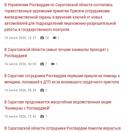
автомобилей для подразделений лицензионно-разрешительной
В Управлении Росгвардии по Саратовской области состоялись
работы и государственного контроля.
торжественные церемонии принятия Присяги сотрудниками
вневедомственной охраны и вручения ключей от новых
18 июля 2026, 13:37
10
1
автомобилей для подразделений лицензионно-разрешительной
работы и государственного контроля.
В Саратовской области самые лучшие каникулы проходят с
Росгвардией
18 июля 2026, 13:37
10
1
16 июля 2026, 06:50
7
1
В Саратовской области самые лучшие каникулы проходят с
Росгвардией
В Саратове сотрудники Росгвардии первыми пришли на помощь к
женщине, попавшей в ДТП из-за возникшего сердечного приступа
16 июля 2026, 06:50
7
1
15 июля 2026, 05:59
1
В Саратове сотрудники Росгвардии первыми пришли на помощь к
женщине, попавшей в ДТП из-за возникшего сердечного приступа
В Саратове продолжается масштабная ведомственная акция
"Каникулы с Росгвардией"
15 июля 2026, 05:59
1
10 июля 2026, 12:42
7
В Саратове продолжается масштабная ведомственная акция
"Каникулы с Росгвардией"
В Саратовской области при содействии спецназа Росгвардии
задержан подозреваемый в незаконном обороте наркотиков
10 июля 2026, 12:42
7
10 июля 2026, 12:19
В Саратовской области сотрудники Росгвардии помогли вернуться