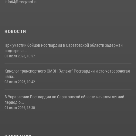
info64@rosgvard.ru
05 августа 2026, 12:55
7
1
Начальник Управления Росгвардии по Саратовской области
посетил Губернаторский кадетский колледж в городе Балаково
07 августа 2026, 11:35
4
НОВОСТИ
При участии бойцов Росгвардии в Саратовской области задержан
подозрева...
03 июля 2026, 10:57
Кинолог транспортного ОМОН "Атлант" Росгвардии и его четвероногая
напа...
03 июля 2026, 10:42
В Управлении Росгвардии по Саратовской области начался летний
период о...
01 июля 2026, 13:30