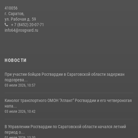
410056
В Саратове командир СОБР «Волкодав» и ветеран
г. Саратов,
спецподразделения МВД провели совместный урок мужества для
ул. Рабочая д. 59
семей сотрудников Росгвардии.
+ 7 (8452) 20-07-71
info64@rosgvard.ru
05 августа 2026, 12:55
7
1
Начальник Управления Росгвардии по Саратовской области
посетил Губернаторский кадетский колледж в городе Балаково
07 августа 2026, 11:35
4
НОВОСТИ
При участии бойцов Росгвардии в Саратовской области задержан
подозрева...
03 июля 2026, 10:57
Кинолог транспортного ОМОН "Атлант" Росгвардии и его четвероногая
напа...
03 июля 2026, 10:42
В Управлении Росгвардии по Саратовской области начался летний
период о...
01 июля 2026, 13:30