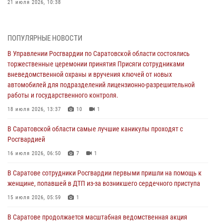
21 июля 2026, 10:38
В Управлении Росгвардии по Саратовской области состоялись
торжественные церемонии принятия Присяги сотрудниками
ПОПУЛЯРНЫЕ НОВОСТИ
вневедомственной охраны и вручения ключей от новых
автомобилей для подразделений лицензионно-разрешительной
В Управлении Росгвардии по Саратовской области состоялись
работы и государственного контроля.
торжественные церемонии принятия Присяги сотрудниками
вневедомственной охраны и вручения ключей от новых
18 июля 2026, 13:37
10
1
автомобилей для подразделений лицензионно-разрешительной
работы и государственного контроля.
В Саратовской области самые лучшие каникулы проходят с
Росгвардией
18 июля 2026, 13:37
10
1
16 июля 2026, 06:50
7
1
В Саратовской области самые лучшие каникулы проходят с
Росгвардией
В Саратове сотрудники Росгвардии первыми пришли на помощь к
женщине, попавшей в ДТП из-за возникшего сердечного приступа
16 июля 2026, 06:50
7
1
15 июля 2026, 05:59
1
В Саратове сотрудники Росгвардии первыми пришли на помощь к
женщине, попавшей в ДТП из-за возникшего сердечного приступа
В Саратове продолжается масштабная ведомственная акция
"Каникулы с Росгвардией"
15 июля 2026, 05:59
1
10 июля 2026, 12:42
7
В Саратове продолжается масштабная ведомственная акция