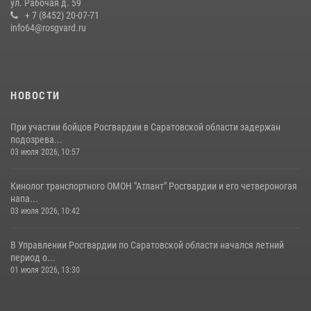
ул. Рабочая д. 59
семей сотрудников Росгвардии.
+ 7 (8452) 20-07-71
info64@rosgvard.ru
05 августа 2026, 12:55
7
1
Начальник Управления Росгвардии по Саратовской области
посетил Губернаторский кадетский колледж в городе Балаково
07 августа 2026, 11:35
4
НОВОСТИ
При участии бойцов Росгвардии в Саратовской области задержан
подозрева...
03 июля 2026, 10:57
Кинолог транспортного ОМОН "Атлант" Росгвардии и его четвероногая
напа...
03 июля 2026, 10:42
В Управлении Росгвардии по Саратовской области начался летний
период о...
01 июля 2026, 13:30