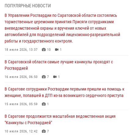
торжественные церемонии принятия Присяги сотрудниками
ПОПУЛЯРНЫЕ НОВОСТИ
вневедомственной охраны и вручения ключей от новых
автомобилей для подразделений лицензионно-разрешительной
В Управлении Росгвардии по Саратовской области состоялись
работы и государственного контроля.
торжественные церемонии принятия Присяги сотрудниками
вневедомственной охраны и вручения ключей от новых
18 июля 2026, 13:37
10
1
автомобилей для подразделений лицензионно-разрешительной
работы и государственного контроля.
В Саратовской области самые лучшие каникулы проходят с
Росгвардией
18 июля 2026, 13:37
10
1
16 июля 2026, 06:50
7
1
В Саратовской области самые лучшие каникулы проходят с
Росгвардией
В Саратове сотрудники Росгвардии первыми пришли на помощь к
женщине, попавшей в ДТП из-за возникшего сердечного приступа
16 июля 2026, 06:50
7
1
15 июля 2026, 05:59
1
В Саратове сотрудники Росгвардии первыми пришли на помощь к
женщине, попавшей в ДТП из-за возникшего сердечного приступа
В Саратове продолжается масштабная ведомственная акция
"Каникулы с Росгвардией"
15 июля 2026, 05:59
1
10 июля 2026, 12:42
7
В Саратове продолжается масштабная ведомственная акция
"Каникулы с Росгвардией"
В Саратовской области при содействии спецназа Росгвардии
задержан подозреваемый в незаконном обороте наркотиков
10 июля 2026, 12:42
7