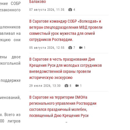
Балаково
ение СОБР
езаконного
07 августа 2026, 11:35
4
В Саратове командир СОБР «Волкодав» и
шленников
ветеран спецподразделения МВД провели
тавливал на
совместный урок мужества для семей
дукцию они
сотрудников Росгвардии.
05 августа 2026, 12:55
7
1
лены двое
В Саратове в честь празднования Дня
когольной
Крещения Руси для молодых сотрудников
вневедомственной охраны провели
историческую экскурсию
 поддержке
29 июля 2026, 13:30
8
1
именований,
В Саратове на территории ОМОНа
регионального управления Росгвардии
состоялся праздничный молебен,
х. Всего из
посвященный Дню Крещения Руси
00 литров
28 июля 2026, 13:25
7