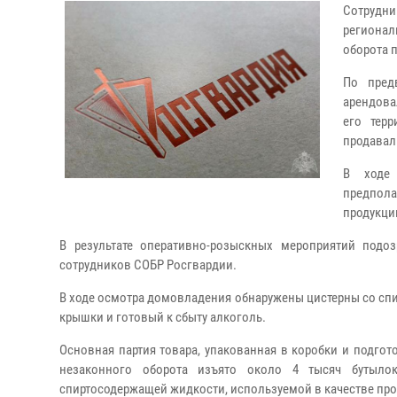
Сотрудн
регионал
оборота 
По пред
арендова
его тер
продавал
В ходе 
предпол
продукци
В результате оперативно-розыскных мероприятий под
сотрудников СОБР Росгвардии.
В ходе осмотра домовладения обнаружены цистерны со сп
крышки и готовый к сбыту алкоголь.
Основная партия товара, упакованная в коробки и подгот
незаконного оборота изъято около 4 тысяч бутыло
спиртосодержащей жидкости, используемой в качестве пр