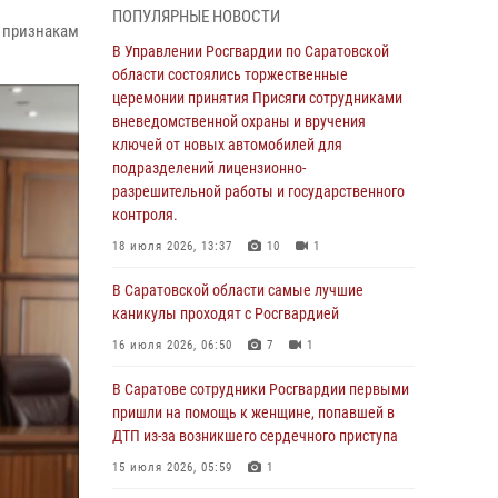
ПОПУЛЯРНЫЕ НОВОСТИ
В Саратовской области сотрудники
 признакам
Росгвардии помогли вернуться домой
В Управлении Росгвардии по Саратовской
потерявшейся пенсионерке
области состоялись торжественные
церемонии принятия Присяги сотрудниками
21 июля 2026, 10:38
вневедомственной охраны и вручения
В Управлении Росгвардии по Саратовской
ключей от новых автомобилей для
области состоялись торжественные
подразделений лицензионно-
церемонии принятия Присяги сотрудниками
разрешительной работы и государственного
вневедомственной охраны и вручения
контроля.
ключей от новых автомобилей для
18 июля 2026, 13:37
10
1
подразделений лицензионно-
разрешительной работы и государственного
В Саратовской области самые лучшие
контроля.
каникулы проходят с Росгвардией
18 июля 2026, 13:37
10
1
16 июля 2026, 06:50
7
1
В Саратовской области самые лучшие
В Саратове сотрудники Росгвардии первыми
каникулы проходят с Росгвардией
пришли на помощь к женщине, попавшей в
ДТП из-за возникшего сердечного приступа
16 июля 2026, 06:50
7
1
15 июля 2026, 05:59
1
В Саратове сотрудники Росгвардии первыми