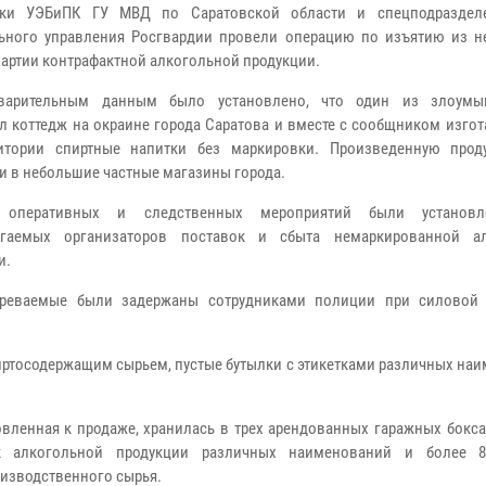
ики УЭБиПК ГУ МВД по Саратовской области и спецподраздел
ьного управления Росгвардии провели операцию по изъятию из н
партии контрафактной алкогольной продукции.
варительным данным было установлено, что один из злоумы
л коттедж на окраине города Саратова и вместе с сообщником изго
ритории спиртные напитки без маркировки. Произведенную про
и в небольшие частные магазины города.
оперативных и следственных мероприятий были установ
агаемых организаторов поставок и сбыта немаркированной ал
и.
озреваемые были задержаны сотрудниками полиции при силовой
иртосодержащим сырьем, пустые бутылки с этикетками различных на
овленная к продаже, хранилась в трех арендованных гаражных бокса
к алкогольной продукции различных наименований и более 8
оизводственного сырья.