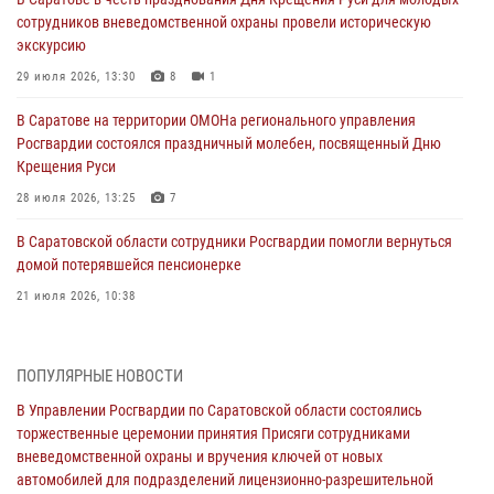
сотрудников вневедомственной охраны провели историческую
экскурсию
29 июля 2026, 13:30
8
1
В Саратове на территории ОМОНа регионального управления
Росгвардии состоялся праздничный молебен, посвященный Дню
Крещения Руси
28 июля 2026, 13:25
7
В Саратовской области сотрудники Росгвардии помогли вернуться
домой потерявшейся пенсионерке
21 июля 2026, 10:38
В Управлении Росгвардии по Саратовской области состоялись
торжественные церемонии принятия Присяги сотрудниками
ПОПУЛЯРНЫЕ НОВОСТИ
вневедомственной охраны и вручения ключей от новых
автомобилей для подразделений лицензионно-разрешительной
В Управлении Росгвардии по Саратовской области состоялись
работы и государственного контроля.
торжественные церемонии принятия Присяги сотрудниками
вневедомственной охраны и вручения ключей от новых
18 июля 2026, 13:37
10
1
автомобилей для подразделений лицензионно-разрешительной