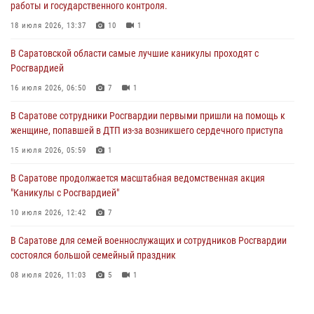
работы и государственного контроля.
В Саратовской области самые лучшие каникулы проходят с
Росгвардией
18 июля 2026, 13:37
10
1
16 июля 2026, 06:50
7
1
В Саратовской области самые лучшие каникулы проходят с
Росгвардией
В Саратове сотрудники Росгвардии первыми пришли на помощь к
женщине, попавшей в ДТП из-за возникшего сердечного приступа
16 июля 2026, 06:50
7
1
15 июля 2026, 05:59
1
В Саратове сотрудники Росгвардии первыми пришли на помощь к
женщине, попавшей в ДТП из-за возникшего сердечного приступа
В Саратове продолжается масштабная ведомственная акция
"Каникулы с Росгвардией"
15 июля 2026, 05:59
1
10 июля 2026, 12:42
7
В Саратове продолжается масштабная ведомственная акция
"Каникулы с Росгвардией"
В Саратовской области при содействии спецназа Росгвардии
задержан подозреваемый в незаконном обороте наркотиков
10 июля 2026, 12:42
7
10 июля 2026, 12:19
В Саратове для семей военнослужащих и сотрудников Росгвардии
состоялся большой семейный праздник
08 июля 2026, 11:03
5
1
В Саратовской области сотрудники Росгвардии помогли вернуться