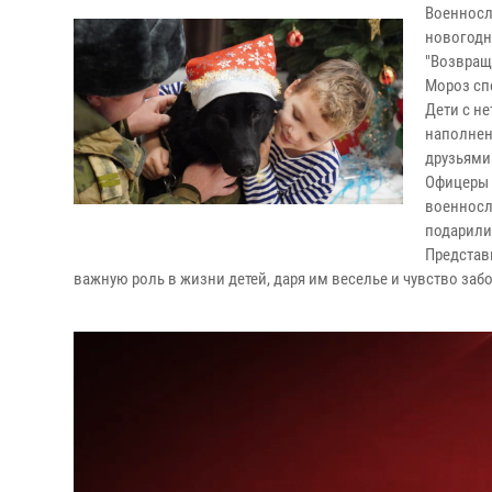
Военносл
новогодн
"Возвращ
Мороз сп
Дети с н
наполнен
друзьями 
Офицеры 
военносл
подарили
Представ
важную роль в жизни детей, даря им веселье и чувство заб