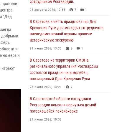
сотрудников Росгвардии.
, провели
центра
05 августа 2026, 12:55
7
1
и "Дед
В Саратове в честь празднования Дня
Крещения Руси для молодых сотрудников
всегда
вневедомственной охраны провели
и добрыми
историческую экскурсию
сферу.
области и
29 июля 2026, 13:30
8
1
е номера и
В Саратове на территории ОМОНа
регионального управления Росгвардии
и играют
состоялся праздничный молебен,
посвященный Дню Крещения Руси
28 июля 2026, 13:25
7
В Саратовской области сотрудники
Росгвардии помогли вернуться домой
потерявшейся пенсионерке
21 июля 2026, 10:38
В Управлении Росгвардии по Саратовской