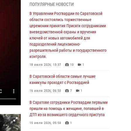
ПОПУЛЯРНЫЕ НОВОСТИ
области состоялись торжественные
церемонии принятия Присяги сотрудниками
В Управлении Росгвардии по Саратовской
вневедомственной охраны и вручения
области состоялись торжественные
ключей от новых автомобилей для
церемонии принятия Присяги сотрудниками
подразделений лицензионно-
вневедомственной охраны и вручения
разрешительной работы и государственного
ключей от новых автомобилей для
контроля.
подразделений лицензионно-
разрешительной работы и государственного
18 июля 2026, 13:37
10
1
контроля.
В Саратовской области самые лучшие
18 июля 2026, 13:37
10
1
каникулы проходят с Росгвардией
В Саратовской области самые лучшие
16 июля 2026, 06:50
7
1
каникулы проходят с Росгвардией
В Саратове сотрудники Росгвардии первыми
16 июля 2026, 06:50
7
1
пришли на помощь к женщине, попавшей в
ДТП из-за возникшего сердечного приступа
В Саратове сотрудники Росгвардии первыми
пришли на помощь к женщине, попавшей в
15 июля 2026, 05:59
1
ДТП из-за возникшего сердечного приступа
В Саратове продолжается масштабная
15 июля 2026, 05:59
1
ведомственная акция "Каникулы с