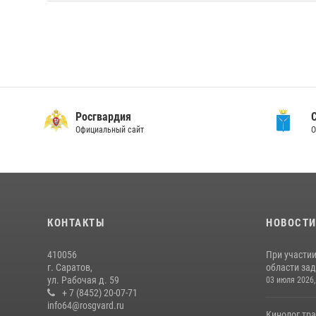
Росгвардия
Официальный сайт
О
КОНТАКТЫ
НОВОСТ
410056
При участи
г. Саратов,
области зад
ул. Рабочая д. 59
03 июля 2026,
+ 7 (8452) 20-07-71
info64@rosgvard.ru
Кинолог тра