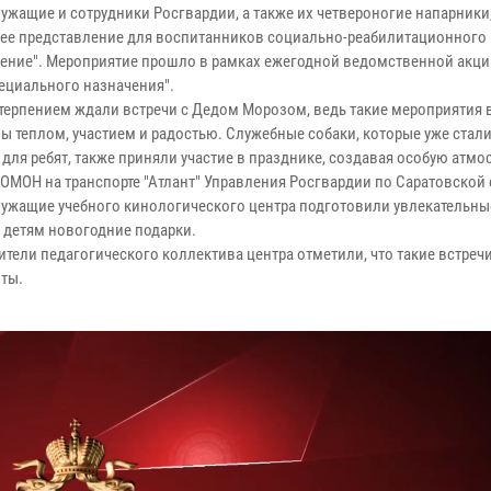
ужащие и сотрудники Росгвардии, а также их четвероногие напарники
ее представление для воспитанников социально-реабилитационного 
ение". Мероприятие прошло в рамках ежегодной ведомственной акци
ециального назначения".
етерпением ждали встречи с Дедом Морозом, ведь такие мероприятия 
ы теплом, участием и радостью. Служебные собаки, которые уже стал
для ребят, также приняли участие в празднике, создавая особую атмо
ОМОН на транспорте "Атлант" Управления Росгвардии по Саратовской 
ужащие учебного кинологического центра подготовили увлекательны
 детям новогодние подарки.
ители педагогического коллектива центра отметили, что такие встреч
оты.