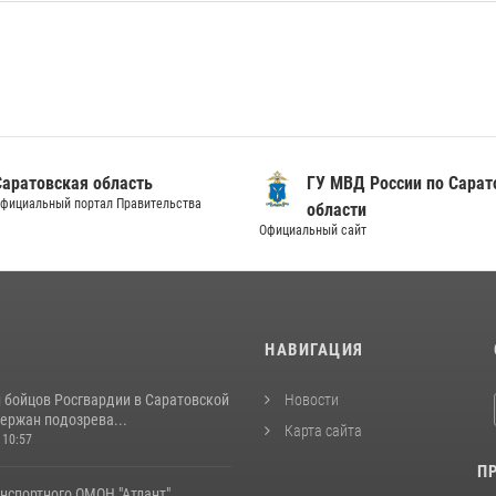
Саратовская область
ГУ МВД России по Сарат
фициальный портал Правительства
области
Официальный сайт
И
НАВИГАЦИЯ
и бойцов Росгвардии в Саратовской
Новости
ержан подозрева...
Карта сайта
 10:57
П
нспортного ОМОН "Атлант"