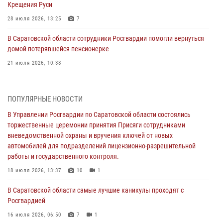
Крещения Руси
28 июля 2026, 13:25
7
В Саратовской области сотрудники Росгвардии помогли вернуться
домой потерявшейся пенсионерке
21 июля 2026, 10:38
В Управлении Росгвардии по Саратовской области состоялись
торжественные церемонии принятия Присяги сотрудниками
ПОПУЛЯРНЫЕ НОВОСТИ
вневедомственной охраны и вручения ключей от новых
автомобилей для подразделений лицензионно-разрешительной
В Управлении Росгвардии по Саратовской области состоялись
работы и государственного контроля.
торжественные церемонии принятия Присяги сотрудниками
вневедомственной охраны и вручения ключей от новых
18 июля 2026, 13:37
10
1
автомобилей для подразделений лицензионно-разрешительной
работы и государственного контроля.
В Саратовской области самые лучшие каникулы проходят с
Росгвардией
18 июля 2026, 13:37
10
1
16 июля 2026, 06:50
7
1
В Саратовской области самые лучшие каникулы проходят с
Росгвардией
В Саратове сотрудники Росгвардии первыми пришли на помощь к
женщине, попавшей в ДТП из-за возникшего сердечного приступа
16 июля 2026, 06:50
7
1