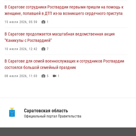
15 июля 2026, 05:59
1
В Саратове сотрудники Росгвардии первыми пришли на помощь к
женщине, попавшей в ДТП из-за возникшего сердечного приступа
В Саратове продолжается масштабная ведомственная акция
"Каникулы с Росгвардией"
15 июля 2026, 05:59
1
10 июля 2026, 12:42
7
В Саратове продолжается масштабная ведомственная акция
"Каникулы с Росгвардией"
В Саратовской области при содействии спецназа Росгвардии
задержан подозреваемый в незаконном обороте наркотиков
10 июля 2026, 12:42
7
10 июля 2026, 12:19
В Саратове для семей военнослужащих и сотрудников Росгвардии
состоялся большой семейный праздник
08 июля 2026, 11:03
5
1
В Саратове в честь празднования Дня Крещения Руси для молодых
сотрудников вневедомственной охраны провели историческую
экскурсию
29 июля 2026, 13:30
8
1
Саратовская область
Официальный портал Правительства
В Саратовской области сотрудники Росгвардии помогли вернуться
домой потерявшейся пенсионерке