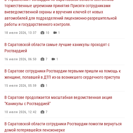
работы и государственного контроля.
торжественные церемонии принятия Присяги сотрудниками
вневедомственной охраны и вручения ключей от новых
18 июля 2026, 13:37
10
1
автомобилей для подразделений лицензионно-разрешительной
работы и государственного контроля.
В Саратовской области самые лучшие каникулы проходят с
Росгвардией
18 июля 2026, 13:37
10
1
16 июля 2026, 06:50
7
1
В Саратовской области самые лучшие каникулы проходят с
Росгвардией
В Саратове сотрудники Росгвардии первыми пришли на помощь к
женщине, попавшей в ДТП из-за возникшего сердечного приступа
16 июля 2026, 06:50
7
1
15 июля 2026, 05:59
1
В Саратове сотрудники Росгвардии первыми пришли на помощь к
женщине, попавшей в ДТП из-за возникшего сердечного приступа
В Саратове продолжается масштабная ведомственная акция
"Каникулы с Росгвардией"
15 июля 2026, 05:59
1
10 июля 2026, 12:42
7
В Саратове продолжается масштабная ведомственная акция
"Каникулы с Росгвардией"
В Саратовской области при содействии спецназа Росгвардии
задержан подозреваемый в незаконном обороте наркотиков
10 июля 2026, 12:42
7
10 июля 2026, 12:19
В Саратовской области сотрудники Росгвардии помогли вернуться
домой потерявшейся пенсионерке