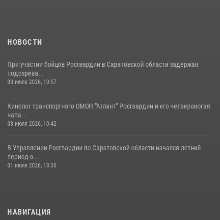
Начальник Управления Росгвардии по Саратовской области
посетил Губернаторский кадетский колледж в городе Балаково
07 августа 2026, 11:35
4
НОВОСТИ
При участии бойцов Росгвардии в Саратовской области задержан
подозрева...
03 июля 2026, 10:57
Кинолог транспортного ОМОН "Атлант" Росгвардии и его четвероногая
напа...
03 июля 2026, 10:42
В Управлении Росгвардии по Саратовской области начался летний
период о...
01 июля 2026, 13:30
НАВИГАЦИЯ