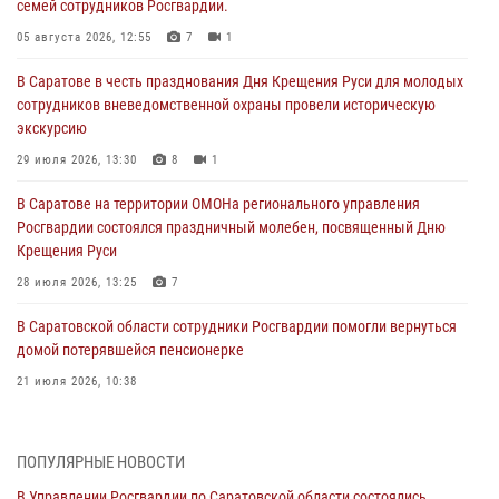
семей сотрудников Росгвардии.
05 августа 2026, 12:55
7
1
В Саратове в честь празднования Дня Крещения Руси для молодых
сотрудников вневедомственной охраны провели историческую
экскурсию
29 июля 2026, 13:30
8
1
В Саратове на территории ОМОНа регионального управления
Росгвардии состоялся праздничный молебен, посвященный Дню
Крещения Руси
28 июля 2026, 13:25
7
В Саратовской области сотрудники Росгвардии помогли вернуться
домой потерявшейся пенсионерке
21 июля 2026, 10:38
В Управлении Росгвардии по Саратовской области состоялись
торжественные церемонии принятия Присяги сотрудниками
ПОПУЛЯРНЫЕ НОВОСТИ
вневедомственной охраны и вручения ключей от новых
автомобилей для подразделений лицензионно-разрешительной
В Управлении Росгвардии по Саратовской области состоялись