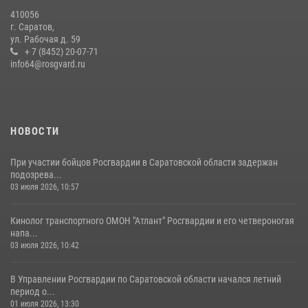
В Саратове на территории ОМОНа регионального управления
410056
Росгвардии состоялся праздничный молебен, посвященный Дню
г. Саратов,
Крещения Руси
ул. Рабочая д. 59
28 июля 2026, 13:25
+ 7 (8452) 20-07-71
7
info64@rosgvard.ru
В Саратове командир СОБР «Волкодав» и ветеран
спецподразделения МВД провели совместный урок мужества для
семей сотрудников Росгвардии.
05 августа 2026, 12:55
7
1
НОВОСТИ
При участии бойцов Росгвардии в Саратовской области задержан
подозрева...
03 июля 2026, 10:57
Кинолог транспортного ОМОН "Атлант" Росгвардии и его четвероногая
напа...
03 июля 2026, 10:42
В Управлении Росгвардии по Саратовской области начался летний
период о...
01 июля 2026, 13:30