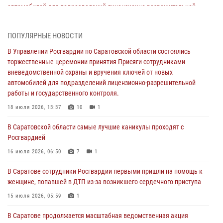
автомобилей для подразделений лицензионно-разрешительной
работы и государственного контроля.
18 июля 2026, 13:37
10
1
ПОПУЛЯРНЫЕ НОВОСТИ
В Саратовской области самые лучшие каникулы проходят с
В Управлении Росгвардии по Саратовской области состоялись
Росгвардией
торжественные церемонии принятия Присяги сотрудниками
вневедомственной охраны и вручения ключей от новых
16 июля 2026, 06:50
7
1
автомобилей для подразделений лицензионно-разрешительной
работы и государственного контроля.
В Саратове сотрудники Росгвардии первыми пришли на помощь к
женщине, попавшей в ДТП из-за возникшего сердечного приступа
18 июля 2026, 13:37
10
1
15 июля 2026, 05:59
1
В Саратовской области самые лучшие каникулы проходят с
Росгвардией
В Саратове продолжается масштабная ведомственная акция
"Каникулы с Росгвардией"
16 июля 2026, 06:50
7
1
10 июля 2026, 12:42
7
В Саратове сотрудники Росгвардии первыми пришли на помощь к
женщине, попавшей в ДТП из-за возникшего сердечного приступа
В Саратовской области при содействии спецназа Росгвардии
задержан подозреваемый в незаконном обороте наркотиков
15 июля 2026, 05:59
1
10 июля 2026, 12:19
В Саратове продолжается масштабная ведомственная акция