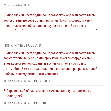
21 июля 2026, 10:38
В Управлении Росгвардии по Саратовской области состоялись
торжественные церемонии принятия Присяги сотрудниками
вневедомственной охраны и вручения ключей от новых
автомобилей для подразделений лицензионно-разрешительной
работы и государственного контроля.
18 июля 2026, 13:37
10
1
ПОПУЛЯРНЫЕ НОВОСТИ
В Саратовской области самые лучшие каникулы проходят с
В Управлении Росгвардии по Саратовской области состоялись
Росгвардией
торжественные церемонии принятия Присяги сотрудниками
вневедомственной охраны и вручения ключей от новых
16 июля 2026, 06:50
7
1
автомобилей для подразделений лицензионно-разрешительной
работы и государственного контроля.
В Саратове сотрудники Росгвардии первыми пришли на помощь к
женщине, попавшей в ДТП из-за возникшего сердечного приступа
18 июля 2026, 13:37
10
1
15 июля 2026, 05:59
1
В Саратовской области самые лучшие каникулы проходят с
Росгвардией
В Саратове продолжается масштабная ведомственная акция
"Каникулы с Росгвардией"
16 июля 2026, 06:50
7
1
10 июля 2026, 12:42
7