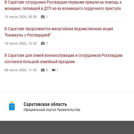
В Саратове сотрудники Росгвардии первыми пришли на помощь к
женщине, попавшей в ДТП из-за возникшего сердечного приступа
В Саратовской области при содействии спецназа Росгвардии
задержан подозреваемый в незаконном обороте наркотиков
15 июля 2026, 05:59
1
10 июля 2026, 12:19
В Саратове продолжается масштабная ведомственная акция
"Каникулы с Росгвардией"
В Саратове для семей военнослужащих и сотрудников Росгвардии
состоялся большой семейный праздник
10 июля 2026, 12:42
7
08 июля 2026, 11:03
5
1
В Саратове для семей военнослужащих и сотрудников Росгвардии
состоялся большой семейный праздник
08 июля 2026, 11:03
5
1
В Саратовской области при содействии спецназа Росгвардии
задержан подозреваемый в незаконном обороте наркотиков
10 июля 2026, 12:19
Саратовская область
В Саратовской области сотрудники Росгвардии помогли вернуться
Официальный портал Правительства
домой потерявшейся пенсионерке
21 июля 2026, 10:38