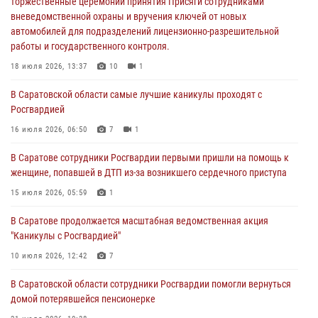
работы и государственного контроля.
торжественные церемонии принятия Присяги сотрудниками
вневедомственной охраны и вручения ключей от новых
18 июля 2026, 13:37
10
1
автомобилей для подразделений лицензионно-разрешительной
работы и государственного контроля.
В Саратовской области самые лучшие каникулы проходят с
Росгвардией
18 июля 2026, 13:37
10
1
16 июля 2026, 06:50
7
1
В Саратовской области самые лучшие каникулы проходят с
Росгвардией
В Саратове сотрудники Росгвардии первыми пришли на помощь к
женщине, попавшей в ДТП из-за возникшего сердечного приступа
16 июля 2026, 06:50
7
1
15 июля 2026, 05:59
1
В Саратове сотрудники Росгвардии первыми пришли на помощь к
женщине, попавшей в ДТП из-за возникшего сердечного приступа
В Саратове продолжается масштабная ведомственная акция
"Каникулы с Росгвардией"
15 июля 2026, 05:59
1
10 июля 2026, 12:42
7
В Саратове продолжается масштабная ведомственная акция
"Каникулы с Росгвардией"
В Саратовской области при содействии спецназа Росгвардии
задержан подозреваемый в незаконном обороте наркотиков
10 июля 2026, 12:42
7
10 июля 2026, 12:19
В Саратовской области сотрудники Росгвардии помогли вернуться
домой потерявшейся пенсионерке