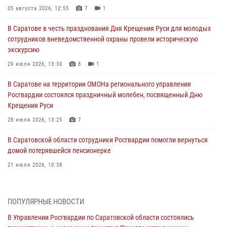
05 августа 2026, 12:55
7
1
В Саратове в честь празднования Дня Крещения Руси для молодых
сотрудников вневедомственной охраны провели историческую
экскурсию
29 июля 2026, 13:30
8
1
В Саратове на территории ОМОНа регионального управления
Росгвардии состоялся праздничный молебен, посвященный Дню
Крещения Руси
28 июля 2026, 13:25
7
В Саратовской области сотрудники Росгвардии помогли вернуться
домой потерявшейся пенсионерке
21 июля 2026, 10:38
В Управлении Росгвардии по Саратовской области состоялись
торжественные церемонии принятия Присяги сотрудниками
ПОПУЛЯРНЫЕ НОВОСТИ
вневедомственной охраны и вручения ключей от новых
автомобилей для подразделений лицензионно-разрешительной
В Управлении Росгвардии по Саратовской области состоялись