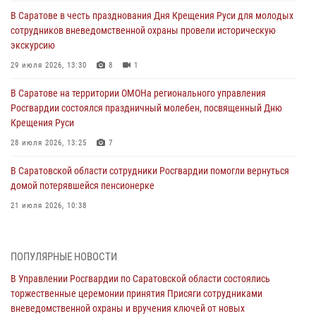
В Саратове в честь празднования Дня Крещения Руси для молодых
сотрудников вневедомственной охраны провели историческую
экскурсию
29 июля 2026, 13:30
8
1
В Саратове на территории ОМОНа регионального управления
Росгвардии состоялся праздничный молебен, посвященный Дню
Крещения Руси
28 июля 2026, 13:25
7
В Саратовской области сотрудники Росгвардии помогли вернуться
домой потерявшейся пенсионерке
21 июля 2026, 10:38
В Управлении Росгвардии по Саратовской области состоялись
торжественные церемонии принятия Присяги сотрудниками
ПОПУЛЯРНЫЕ НОВОСТИ
вневедомственной охраны и вручения ключей от новых
автомобилей для подразделений лицензионно-разрешительной
В Управлении Росгвардии по Саратовской области состоялись
работы и государственного контроля.
торжественные церемонии принятия Присяги сотрудниками
вневедомственной охраны и вручения ключей от новых
18 июля 2026, 13:37
10
1