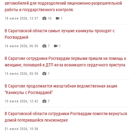
автомобилей для подразделений лицензионно-разрешительной
работы и государственного контроля.
В Саратовской области самые лучшие каникулы проходят с
Росгвардией
18 июля 2026, 13:37
10
1
16 июля 2026, 06:50
7
1
В Саратовской области самые лучшие каникулы проходят с
Росгвардией
В Саратове сотрудники Росгвардии первыми пришли на помощь к
женщине, попавшей в ДТП из-за возникшего сердечного приступа
16 июля 2026, 06:50
7
1
15 июля 2026, 05:59
1
В Саратове сотрудники Росгвардии первыми пришли на помощь к
женщине, попавшей в ДТП из-за возникшего сердечного приступа
В Саратове продолжается масштабная ведомственная акция
"Каникулы с Росгвардией"
15 июля 2026, 05:59
1
10 июля 2026, 12:42
7
В Саратове продолжается масштабная ведомственная акция
"Каникулы с Росгвардией"
В Саратовской области при содействии спецназа Росгвардии
задержан подозреваемый в незаконном обороте наркотиков
10 июля 2026, 12:42
7
10 июля 2026, 12:19
В Саратовской области сотрудники Росгвардии помогли вернуться
домой потерявшейся пенсионерке
21 июля 2026, 10:38