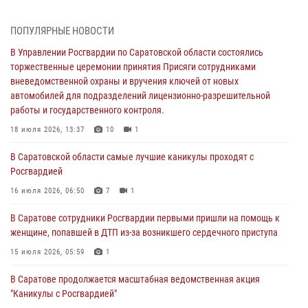
В Управлении Росгвардии по Саратовской области состоялись
торжественные церемонии принятия Присяги сотрудниками
ПОПУЛЯРНЫЕ НОВОСТИ
вневедомственной охраны и вручения ключей от новых
автомобилей для подразделений лицензионно-разрешительной
В Управлении Росгвардии по Саратовской области состоялись
работы и государственного контроля.
торжественные церемонии принятия Присяги сотрудниками
вневедомственной охраны и вручения ключей от новых
18 июля 2026, 13:37
10
1
автомобилей для подразделений лицензионно-разрешительной
работы и государственного контроля.
В Саратовской области самые лучшие каникулы проходят с
Росгвардией
18 июля 2026, 13:37
10
1
16 июля 2026, 06:50
7
1
В Саратовской области самые лучшие каникулы проходят с
Росгвардией
В Саратове сотрудники Росгвардии первыми пришли на помощь к
женщине, попавшей в ДТП из-за возникшего сердечного приступа
16 июля 2026, 06:50
7
1
15 июля 2026, 05:59
1
В Саратове сотрудники Росгвардии первыми пришли на помощь к
женщине, попавшей в ДТП из-за возникшего сердечного приступа
В Саратове продолжается масштабная ведомственная акция
"Каникулы с Росгвардией"
15 июля 2026, 05:59
1
10 июля 2026, 12:42
7
В Саратове продолжается масштабная ведомственная акция
"Каникулы с Росгвардией"
В Саратовской области при содействии спецназа Росгвардии