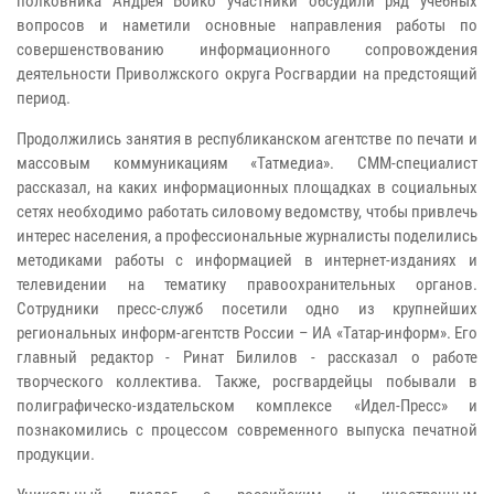
полковника Андрея Бойко участники обсудили ряд учебных
вопросов и наметили основные направления работы по
совершенствованию информационного сопровождения
деятельности Приволжского округа Росгвардии на предстоящий
период.
Продолжились занятия в республиканском агентстве по печати и
массовым коммуникациям «Татмедиа». СММ-специалист
рассказал, на каких информационных площадках в социальных
сетях необходимо работать силовому ведомству, чтобы привлечь
интерес населения, а профессиональные журналисты поделились
методиками работы с информацией в интернет-изданиях и
телевидении на тематику правоохранительных органов.
Сотрудники пресс-служб посетили одно из крупнейших
региональных информ-агентств России – ИА «Татар-информ». Его
главный редактор - Ринат Билилов - рассказал о работе
творческого коллектива. Также, росгвардейцы побывали в
полиграфическо-издательском комплексе «Идел-Пресс» и
познакомились с процессом современного выпуска печатной
продукции.