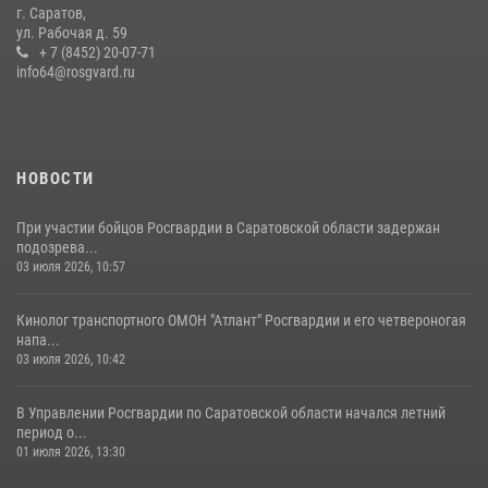
г. Саратов,
Крещения Руси
ул. Рабочая д. 59
28 июля 2026, 13:25
+ 7 (8452) 20-07-71
7
info64@rosgvard.ru
В Саратове командир СОБР «Волкодав» и ветеран
спецподразделения МВД провели совместный урок мужества для
семей сотрудников Росгвардии.
05 августа 2026, 12:55
7
1
НОВОСТИ
При участии бойцов Росгвардии в Саратовской области задержан
подозрева...
03 июля 2026, 10:57
Кинолог транспортного ОМОН "Атлант" Росгвардии и его четвероногая
напа...
03 июля 2026, 10:42
В Управлении Росгвардии по Саратовской области начался летний
период о...
01 июля 2026, 13:30