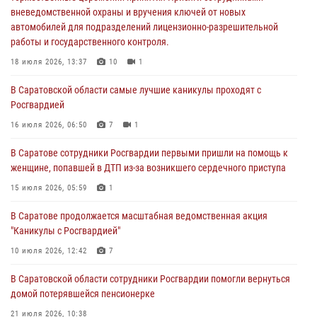
вневедомственной охраны и вручения ключей от новых
18 июля 2026, 13:37
10
1
автомобилей для подразделений лицензионно-разрешительной
работы и государственного контроля.
В Саратовской области самые лучшие каникулы проходят с
Росгвардией
18 июля 2026, 13:37
10
1
16 июля 2026, 06:50
7
1
В Саратовской области самые лучшие каникулы проходят с
Росгвардией
В Саратове сотрудники Росгвардии первыми пришли на помощь к
женщине, попавшей в ДТП из-за возникшего сердечного приступа
16 июля 2026, 06:50
7
1
15 июля 2026, 05:59
1
В Саратове сотрудники Росгвардии первыми пришли на помощь к
женщине, попавшей в ДТП из-за возникшего сердечного приступа
В Саратове продолжается масштабная ведомственная акция
"Каникулы с Росгвардией"
15 июля 2026, 05:59
1
10 июля 2026, 12:42
7
В Саратове продолжается масштабная ведомственная акция
"Каникулы с Росгвардией"
В Саратовской области при содействии спецназа Росгвардии
задержан подозреваемый в незаконном обороте наркотиков
10 июля 2026, 12:42
7
10 июля 2026, 12:19
В Саратовской области сотрудники Росгвардии помогли вернуться
домой потерявшейся пенсионерке
21 июля 2026, 10:38