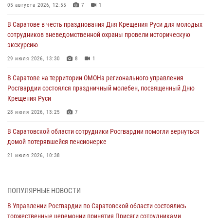
05 августа 2026, 12:55
7
1
В Саратове в честь празднования Дня Крещения Руси для молодых
сотрудников вневедомственной охраны провели историческую
экскурсию
29 июля 2026, 13:30
8
1
В Саратове на территории ОМОНа регионального управления
Росгвардии состоялся праздничный молебен, посвященный Дню
Крещения Руси
28 июля 2026, 13:25
7
В Саратовской области сотрудники Росгвардии помогли вернуться
домой потерявшейся пенсионерке
21 июля 2026, 10:38
В Управлении Росгвардии по Саратовской области состоялись
торжественные церемонии принятия Присяги сотрудниками
ПОПУЛЯРНЫЕ НОВОСТИ
вневедомственной охраны и вручения ключей от новых
автомобилей для подразделений лицензионно-разрешительной
В Управлении Росгвардии по Саратовской области состоялись
работы и государственного контроля.
торжественные церемонии принятия Присяги сотрудниками