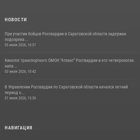
Начальник Управления Росгвардии по Саратовской области
посетил Губернаторский кадетский колледж в городе Балаково
07 августа 2026, 11:35
4
НОВОСТИ
При участии бойцов Росгвардии в Саратовской области задержан
подозрева...
03 июля 2026, 10:57
Кинолог транспортного ОМОН "Атлант" Росгвардии и его четвероногая
напа...
03 июля 2026, 10:42
В Управлении Росгвардии по Саратовской области начался летний
период о...
01 июля 2026, 13:30
НАВИГАЦИЯ