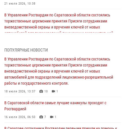
21 июля 2026, 10:38
В Управлении Росгвардии по Саратовской области состоялись
торжественные церемонии принятия Присяги сотрудниками
вневедомственной охраны и вручения ключей от новых
автомобилей для подразделений лицензионно-разрешительной
работы и государственного контроля.
18 июля 2026, 13:37
10
1
ПОПУЛЯРНЫЕ НОВОСТИ
В Саратовской области самые лучшие каникулы проходят с
В Управлении Росгвардии по Саратовской области состоялись
Росгвардией
торжественные церемонии принятия Присяги сотрудниками
вневедомственной охраны и вручения ключей от новых
16 июля 2026, 06:50
7
1
автомобилей для подразделений лицензионно-разрешительной
работы и государственного контроля.
В Саратове сотрудники Росгвардии первыми пришли на помощь к
женщине, попавшей в ДТП из-за возникшего сердечного приступа
18 июля 2026, 13:37
10
1
15 июля 2026, 05:59
1
В Саратовской области самые лучшие каникулы проходят с
Росгвардией
В Саратове продолжается масштабная ведомственная акция
"Каникулы с Росгвардией"
16 июля 2026, 06:50
7
1
10 июля 2026, 12:42
7
В Саратове сотрудники Росгвардии первыми пришли на помощь к