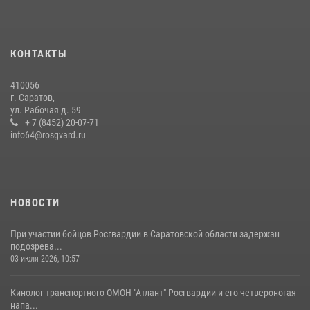
сотрудников вневедомственной охраны провели историческую
экскурсию
29 июля 2026, 13:30
8
1
КОНТАКТЫ
В Саратове на территории ОМОНа регионального управления
410056
Росгвардии состоялся праздничный молебен, посвященный Дню
г. Саратов,
Крещения Руси
ул. Рабочая д. 59
28 июля 2026, 13:25
+ 7 (8452) 20-07-71
7
info64@rosgvard.ru
В Саратове командир СОБР «Волкодав» и ветеран
спецподразделения МВД провели совместный урок мужества для
семей сотрудников Росгвардии.
05 августа 2026, 12:55
7
1
НОВОСТИ
При участии бойцов Росгвардии в Саратовской области задержан
подозрева...
03 июля 2026, 10:57
Кинолог транспортного ОМОН "Атлант" Росгвардии и его четвероногая
напа...