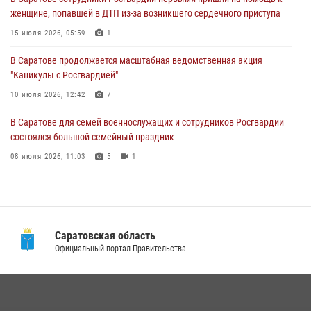
женщине, попавшей в ДТП из-за возникшего сердечного приступа
В Саратовской области при содействии спецназа Росгвардии
задержан подозреваемый в незаконном обороте наркотиков
15 июля 2026, 05:59
1
10 июля 2026, 12:19
В Саратове продолжается масштабная ведомственная акция
"Каникулы с Росгвардией"
В Саратове для семей военнослужащих и сотрудников Росгвардии
состоялся большой семейный праздник
10 июля 2026, 12:42
7
08 июля 2026, 11:03
5
1
В Саратове для семей военнослужащих и сотрудников Росгвардии
состоялся большой семейный праздник
08 июля 2026, 11:03
5
1
В Саратовской области сотрудники Росгвардии помогли вернуться
домой потерявшейся пенсионерке
21 июля 2026, 10:38
Саратовская область
В Саратовской области при содействии спецназа Росгвардии
Официальный портал Правительства
задержан подозреваемый в незаконном обороте наркотиков
10 июля 2026, 12:19
В Саратове в честь празднования Дня Крещения Руси для молодых