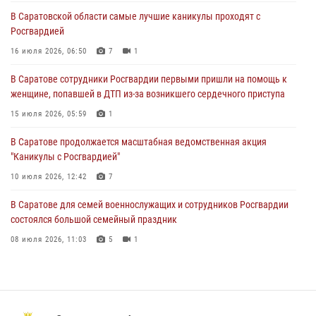
15 июля 2026, 05:59
1
В Саратовской области самые лучшие каникулы проходят с
Росгвардией
В Саратове продолжается масштабная ведомственная акция
"Каникулы с Росгвардией"
16 июля 2026, 06:50
7
1
10 июля 2026, 12:42
7
В Саратове сотрудники Росгвардии первыми пришли на помощь к
женщине, попавшей в ДТП из-за возникшего сердечного приступа
В Саратовской области при содействии спецназа Росгвардии
задержан подозреваемый в незаконном обороте наркотиков
15 июля 2026, 05:59
1
10 июля 2026, 12:19
В Саратове продолжается масштабная ведомственная акция
"Каникулы с Росгвардией"
В Саратове для семей военнослужащих и сотрудников Росгвардии
состоялся большой семейный праздник
10 июля 2026, 12:42
7
08 июля 2026, 11:03
5
1
В Саратове для семей военнослужащих и сотрудников Росгвардии
состоялся большой семейный праздник
08 июля 2026, 11:03
5
1
В Саратовской области сотрудники Росгвардии помогли вернуться
домой потерявшейся пенсионерке
21 июля 2026, 10:38