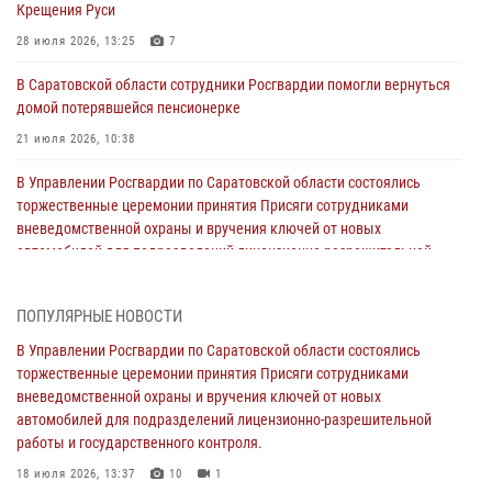
Крещения Руси
28 июля 2026, 13:25
7
В Саратовской области сотрудники Росгвардии помогли вернуться
домой потерявшейся пенсионерке
21 июля 2026, 10:38
В Управлении Росгвардии по Саратовской области состоялись
торжественные церемонии принятия Присяги сотрудниками
вневедомственной охраны и вручения ключей от новых
автомобилей для подразделений лицензионно-разрешительной
работы и государственного контроля.
18 июля 2026, 13:37
10
1
ПОПУЛЯРНЫЕ НОВОСТИ
В Саратовской области самые лучшие каникулы проходят с
В Управлении Росгвардии по Саратовской области состоялись
Росгвардией
торжественные церемонии принятия Присяги сотрудниками
вневедомственной охраны и вручения ключей от новых
16 июля 2026, 06:50
7
1
автомобилей для подразделений лицензионно-разрешительной
работы и государственного контроля.
В Саратове сотрудники Росгвардии первыми пришли на помощь к
женщине, попавшей в ДТП из-за возникшего сердечного приступа
18 июля 2026, 13:37
10
1