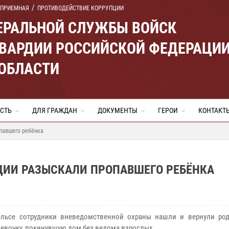
 ПРИЕМНАЯ
ПРОТИВОДЕЙСТВИЕ КОРРУПЦИИ
ЕРАЛЬНОЙ СЛУЖБЫ ВОЙСК
ВАРДИИ РОССИЙСКОЙ ФЕДЕРАЦИ
 ОБЛАСТИ
СТЬ
ДЛЯ ГРАЖДАН
ДОКУМЕНТЫ
ГЕРОИ
КОНТАКТ
павшего ребёнка
ДИИ РАЗЫСКАЛИ ПРОПАВШЕГО РЕБЁНКА
ельсе сотрудники вневедомственной охраны нашли и вернули род
евочку, покинувшую дом без ведома взрослых.