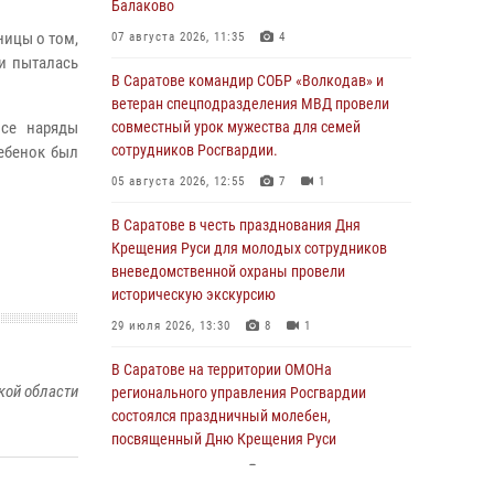
Балаково
ницы о том,
07 августа 2026, 11:35
4
и пыталась
В Саратове командир СОБР «Волкодав» и
ветеран спецподразделения МВД провели
все наряды
совместный урок мужества для семей
сотрудников Росгвардии.
ебенок был
05 августа 2026, 12:55
7
1
В Саратове в честь празднования Дня
Крещения Руси для молодых сотрудников
вневедомственной охраны провели
историческую экскурсию
29 июля 2026, 13:30
8
1
В Саратове на территории ОМОНа
кой области
регионального управления Росгвардии
состоялся праздничный молебен,
посвященный Дню Крещения Руси
28 июля 2026, 13:25
7