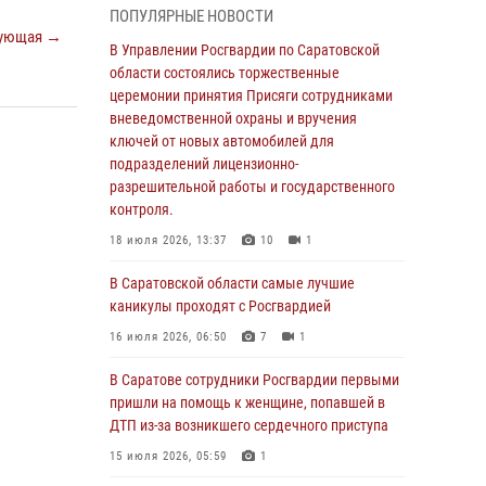
ПОПУЛЯРНЫЕ НОВОСТИ
В Саратовской области сотрудники
ующая →
Росгвардии помогли вернуться домой
В Управлении Росгвардии по Саратовской
потерявшейся пенсионерке
области состоялись торжественные
церемонии принятия Присяги сотрудниками
21 июля 2026, 10:38
вневедомственной охраны и вручения
В Управлении Росгвардии по Саратовской
ключей от новых автомобилей для
области состоялись торжественные
подразделений лицензионно-
церемонии принятия Присяги сотрудниками
разрешительной работы и государственного
вневедомственной охраны и вручения
контроля.
ключей от новых автомобилей для
18 июля 2026, 13:37
10
1
подразделений лицензионно-
разрешительной работы и государственного
В Саратовской области самые лучшие
контроля.
каникулы проходят с Росгвардией
18 июля 2026, 13:37
10
1
16 июля 2026, 06:50
7
1
В Саратовской области самые лучшие
В Саратове сотрудники Росгвардии первыми
каникулы проходят с Росгвардией
пришли на помощь к женщине, попавшей в
ДТП из-за возникшего сердечного приступа
16 июля 2026, 06:50
7
1
15 июля 2026, 05:59
1
В Саратове сотрудники Росгвардии первыми