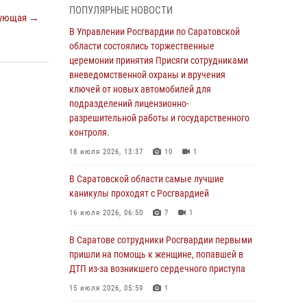
ПОПУЛЯРНЫЕ НОВОСТИ
В Саратовской области сотрудники
ующая →
Росгвардии помогли вернуться домой
В Управлении Росгвардии по Саратовской
потерявшейся пенсионерке
области состоялись торжественные
церемонии принятия Присяги сотрудниками
21 июля 2026, 10:38
вневедомственной охраны и вручения
В Управлении Росгвардии по Саратовской
ключей от новых автомобилей для
области состоялись торжественные
подразделений лицензионно-
церемонии принятия Присяги сотрудниками
разрешительной работы и государственного
вневедомственной охраны и вручения
контроля.
ключей от новых автомобилей для
18 июля 2026, 13:37
10
1
подразделений лицензионно-
разрешительной работы и государственного
В Саратовской области самые лучшие
контроля.
каникулы проходят с Росгвардией
18 июля 2026, 13:37
10
1
16 июля 2026, 06:50
7
1
В Саратовской области самые лучшие
В Саратове сотрудники Росгвардии первыми
каникулы проходят с Росгвардией
пришли на помощь к женщине, попавшей в
ДТП из-за возникшего сердечного приступа
16 июля 2026, 06:50
7
1
15 июля 2026, 05:59
1
В Саратове сотрудники Росгвардии первыми