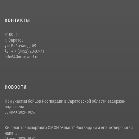
сотрудников вневедомственной охраны провели историческую
экскурсию
29 июля 2026, 13:30
8
1
КОНТАКТЫ
В Саратове на территории ОМОНа регионального управления
410056
Росгвардии состоялся праздничный молебен, посвященный Дню
г. Саратов,
Крещения Руси
ул. Рабочая д. 59
28 июля 2026, 13:25
+ 7 (8452) 20-07-71
7
info64@rosgvard.ru
В Саратове командир СОБР «Волкодав» и ветеран
спецподразделения МВД провели совместный урок мужества для
семей сотрудников Росгвардии.
05 августа 2026, 12:55
7
1
НОВОСТИ
При участии бойцов Росгвардии в Саратовской области задержан
подозрева...
03 июля 2026, 10:57
Кинолог транспортного ОМОН "Атлант" Росгвардии и его четвероногая
напа...
03 июля 2026, 10:42