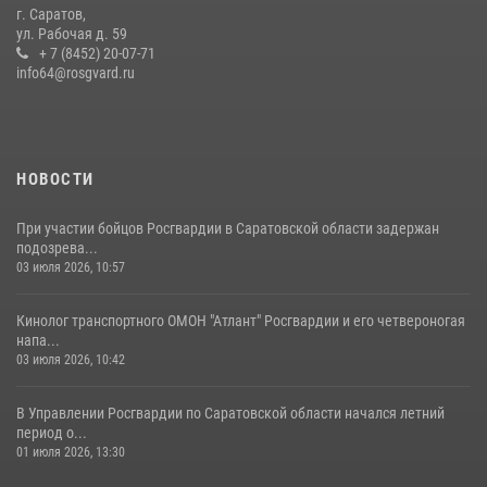
г. Саратов,
Крещения Руси
ул. Рабочая д. 59
28 июля 2026, 13:25
+ 7 (8452) 20-07-71
7
info64@rosgvard.ru
В Саратове командир СОБР «Волкодав» и ветеран
спецподразделения МВД провели совместный урок мужества для
семей сотрудников Росгвардии.
05 августа 2026, 12:55
7
1
НОВОСТИ
При участии бойцов Росгвардии в Саратовской области задержан
подозрева...
03 июля 2026, 10:57
Кинолог транспортного ОМОН "Атлант" Росгвардии и его четвероногая
напа...
03 июля 2026, 10:42
В Управлении Росгвардии по Саратовской области начался летний
период о...
01 июля 2026, 13:30