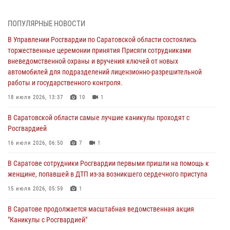
работы и государственного контроля.
18 июля 2026, 13:37
10
1
ПОПУЛЯРНЫЕ НОВОСТИ
В Саратовской области самые лучшие каникулы проходят с
В Управлении Росгвардии по Саратовской области состоялись
Росгвардией
торжественные церемонии принятия Присяги сотрудниками
вневедомственной охраны и вручения ключей от новых
16 июля 2026, 06:50
7
1
автомобилей для подразделений лицензионно-разрешительной
работы и государственного контроля.
В Саратове сотрудники Росгвардии первыми пришли на помощь к
женщине, попавшей в ДТП из-за возникшего сердечного приступа
18 июля 2026, 13:37
10
1
15 июля 2026, 05:59
1
В Саратовской области самые лучшие каникулы проходят с
Росгвардией
В Саратове продолжается масштабная ведомственная акция
"Каникулы с Росгвардией"
16 июля 2026, 06:50
7
1
10 июля 2026, 12:42
7
В Саратове сотрудники Росгвардии первыми пришли на помощь к
женщине, попавшей в ДТП из-за возникшего сердечного приступа
В Саратовской области при содействии спецназа Росгвардии
задержан подозреваемый в незаконном обороте наркотиков
15 июля 2026, 05:59
1
10 июля 2026, 12:19
В Саратове продолжается масштабная ведомственная акция
"Каникулы с Росгвардией"
В Саратове для семей военнослужащих и сотрудников Росгвардии