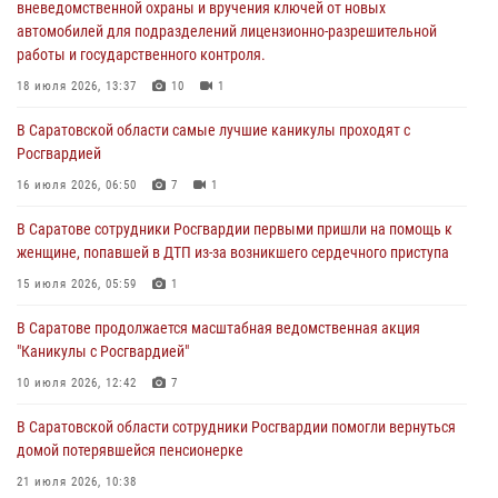
вневедомственной охраны и вручения ключей от новых
18 июля 2026, 13:37
10
1
автомобилей для подразделений лицензионно-разрешительной
работы и государственного контроля.
В Саратовской области самые лучшие каникулы проходят с
Росгвардией
18 июля 2026, 13:37
10
1
16 июля 2026, 06:50
7
1
В Саратовской области самые лучшие каникулы проходят с
Росгвардией
В Саратове сотрудники Росгвардии первыми пришли на помощь к
женщине, попавшей в ДТП из-за возникшего сердечного приступа
16 июля 2026, 06:50
7
1
15 июля 2026, 05:59
1
В Саратове сотрудники Росгвардии первыми пришли на помощь к
женщине, попавшей в ДТП из-за возникшего сердечного приступа
В Саратове продолжается масштабная ведомственная акция
"Каникулы с Росгвардией"
15 июля 2026, 05:59
1
10 июля 2026, 12:42
7
В Саратове продолжается масштабная ведомственная акция
"Каникулы с Росгвардией"
В Саратовской области при содействии спецназа Росгвардии
задержан подозреваемый в незаконном обороте наркотиков
10 июля 2026, 12:42
7
10 июля 2026, 12:19
В Саратовской области сотрудники Росгвардии помогли вернуться
домой потерявшейся пенсионерке
21 июля 2026, 10:38