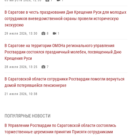
05 августа 2026, 12:55
7
1
В Саратове в честь празднования Дня Крещения Руси для молодых
сотрудников вневедомственной охраны провели историческую
экскурсию
29 июля 2026, 13:30
8
1
В Саратове на территории ОМОНа регионального управления
Росгвардии состоялся праздничный молебен, посвященный Дню
Крещения Руси
28 июля 2026, 13:25
7
В Саратовской области сотрудники Росгвардии помогли вернуться
домой потерявшейся пенсионерке
21 июля 2026, 10:38
В Управлении Росгвардии по Саратовской области состоялись
торжественные церемонии принятия Присяги сотрудниками
ПОПУЛЯРНЫЕ НОВОСТИ
вневедомственной охраны и вручения ключей от новых
автомобилей для подразделений лицензионно-разрешительной
В Управлении Росгвардии по Саратовской области состоялись
работы и государственного контроля.
торжественные церемонии принятия Присяги сотрудниками