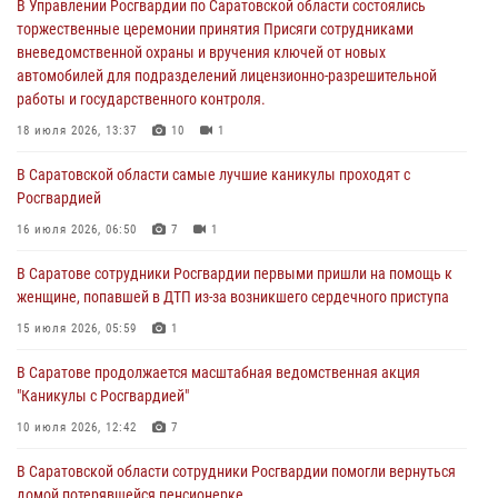
автомобилей для подразделений лицензионно-разрешительной
В Управлении Росгвардии по Саратовской области состоялись
работы и государственного контроля.
торжественные церемонии принятия Присяги сотрудниками
вневедомственной охраны и вручения ключей от новых
18 июля 2026, 13:37
10
1
автомобилей для подразделений лицензионно-разрешительной
работы и государственного контроля.
В Саратовской области самые лучшие каникулы проходят с
Росгвардией
18 июля 2026, 13:37
10
1
16 июля 2026, 06:50
7
1
В Саратовской области самые лучшие каникулы проходят с
Росгвардией
В Саратове сотрудники Росгвардии первыми пришли на помощь к
женщине, попавшей в ДТП из-за возникшего сердечного приступа
16 июля 2026, 06:50
7
1
15 июля 2026, 05:59
1
В Саратове сотрудники Росгвардии первыми пришли на помощь к
женщине, попавшей в ДТП из-за возникшего сердечного приступа
В Саратове продолжается масштабная ведомственная акция
"Каникулы с Росгвардией"
15 июля 2026, 05:59
1
10 июля 2026, 12:42
7
В Саратове продолжается масштабная ведомственная акция
"Каникулы с Росгвардией"
В Саратовской области при содействии спецназа Росгвардии
задержан подозреваемый в незаконном обороте наркотиков
10 июля 2026, 12:42
7
10 июля 2026, 12:19
В Саратовской области сотрудники Росгвардии помогли вернуться
домой потерявшейся пенсионерке