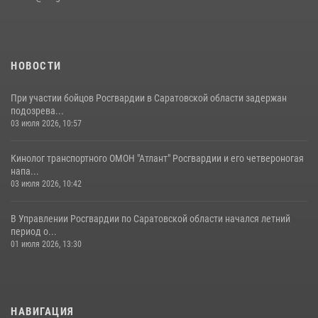
Начальник Управления Росгвардии по Саратовской области
посетил Губернаторский кадетский колледж в городе Балаково
07 августа 2026, 11:35
4
НОВОСТИ
При участии бойцов Росгвардии в Саратовской области задержан
подозрева...
03 июля 2026, 10:57
Кинолог транспортного ОМОН "Атлант" Росгвардии и его четвероногая
напа...
03 июля 2026, 10:42
В Управлении Росгвардии по Саратовской области начался летний
период о...
01 июля 2026, 13:30
НАВИГАЦИЯ