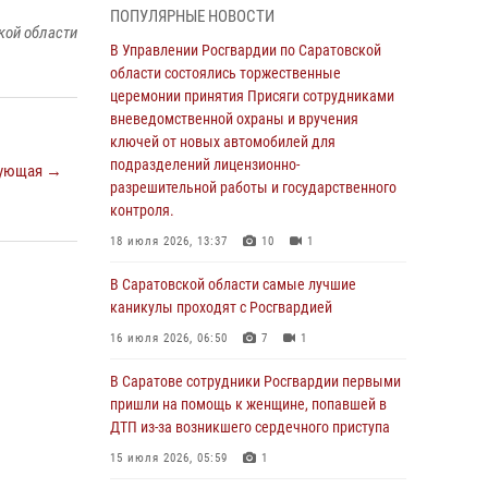
ПОПУЛЯРНЫЕ НОВОСТИ
области состоялись торжественные
кой области
церемонии принятия Присяги сотрудниками
В Управлении Росгвардии по Саратовской
вневедомственной охраны и вручения
области состоялись торжественные
ключей от новых автомобилей для
церемонии принятия Присяги сотрудниками
подразделений лицензионно-
вневедомственной охраны и вручения
разрешительной работы и государственного
ключей от новых автомобилей для
контроля.
подразделений лицензионно-
ующая →
разрешительной работы и государственного
18 июля 2026, 13:37
10
1
контроля.
В Саратовской области самые лучшие
18 июля 2026, 13:37
10
1
каникулы проходят с Росгвардией
В Саратовской области самые лучшие
16 июля 2026, 06:50
7
1
каникулы проходят с Росгвардией
В Саратове сотрудники Росгвардии первыми
16 июля 2026, 06:50
7
1
пришли на помощь к женщине, попавшей в
ДТП из-за возникшего сердечного приступа
В Саратове сотрудники Росгвардии первыми
пришли на помощь к женщине, попавшей в
15 июля 2026, 05:59
1
ДТП из-за возникшего сердечного приступа
В Саратове продолжается масштабная
15 июля 2026, 05:59
1
ведомственная акция "Каникулы с