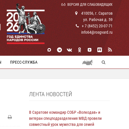
ВЕРСИЯ ДЛЯ СЛАБОВИДЯЩИХ
410056, г. Саратов
ул. Рабочая д. 59
И
+ 7 (8452) 20-07-71
info64@rosgvard.ru
Ы
ПРЕСС-СЛУЖБА
ЛЕНТА НОВОСТЕЙ
И
В Саратове командир СОБР «Волкодав» и
ветеран спецподразделения МВД провели
совместный урок мужества для семей