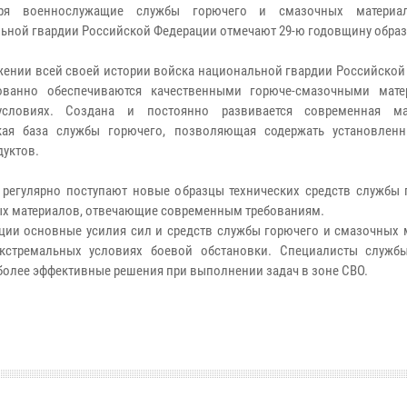
ря военнослужащие службы горючего и смазочных материа
ьной гвардии Российской Федерации отмечают 29-ю годовщину образ
жении всей своей истории войска национальной гвардии Российской
рованно обеспечиваются качественными горюче-смазочными мат
словиях. Создана и постоянно развивается современная мат
ская база службы горючего, позволяющая содержать установлен
дуктов.
 регулярно поступают новые образцы технических средств службы 
х материалов, отвечающие современным требованиям.
ции основные усилия сил и средств службы горючего и смазочных 
стремальных условиях боевой обстановки. Специалисты служб
более эффективные решения при выполнении задач в зоне СВО.