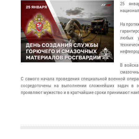
25 янва
национал
На протя
гаранти
любых у
техниче
нефтепро
В войска
смазочны
С самого начала проведения специальной военной опера
сосредоточены на выполнении сложнейших задач в эк
проявляют мужество и в кратчайшие сроки принимают наи