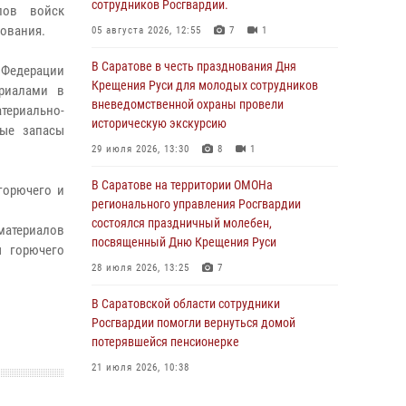
сотрудников Росгвардии.
лов войск
ования.
05 августа 2026, 12:55
7
1
В Саратове в честь празднования Дня
 Федерации
Крещения Руси для молодых сотрудников
ериалами в
вневедомственной охраны провели
ериально-
историческую экскурсию
ные запасы
29 июля 2026, 13:30
8
1
В Саратове на территории ОМОНа
горючего и
регионального управления Росгвардии
состоялся праздничный молебен,
материалов
посвященный Дню Крещения Руси
ы горючего
28 июля 2026, 13:25
7
В Саратовской области сотрудники
Росгвардии помогли вернуться домой
потерявшейся пенсионерке
21 июля 2026, 10:38
В Управлении Росгвардии по Саратовской