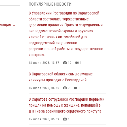
ПОПУЛЯРНЫЕ НОВОСТИ
области состоялись торжественные
церемонии принятия Присяги сотрудниками
В Управлении Росгвардии по Саратовской
вневедомственной охраны и вручения
области состоялись торжественные
ключей от новых автомобилей для
ующая →
церемонии принятия Присяги сотрудниками
подразделений лицензионно-
вневедомственной охраны и вручения
разрешительной работы и государственного
ключей от новых автомобилей для
контроля.
подразделений лицензионно-
разрешительной работы и государственного
18 июля 2026, 13:37
10
1
контроля.
В Саратовской области самые лучшие
18 июля 2026, 13:37
10
1
каникулы проходят с Росгвардией
В Саратовской области самые лучшие
16 июля 2026, 06:50
7
1
каникулы проходят с Росгвардией
В Саратове сотрудники Росгвардии первыми
16 июля 2026, 06:50
7
1
пришли на помощь к женщине, попавшей в
ДТП из-за возникшего сердечного приступа
В Саратове сотрудники Росгвардии первыми
пришли на помощь к женщине, попавшей в
15 июля 2026, 05:59
1
ДТП из-за возникшего сердечного приступа
В Саратове продолжается масштабная
15 июля 2026, 05:59
1
ведомственная акция "Каникулы с