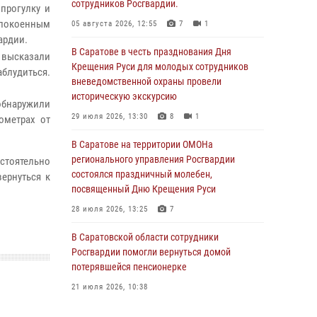
сотрудников Росгвардии.
прогулку и
покоенным
05 августа 2026, 12:55
7
1
ардии.
В Саратове в честь празднования Дня
 высказали
Крещения Руси для молодых сотрудников
блудиться.
вневедомственной охраны провели
историческую экскурсию
обнаружили
29 июля 2026, 13:30
8
1
ометрах от
В Саратове на территории ОМОНа
регионального управления Росгвардии
стоятельно
состоялся праздничный молебен,
ернуться к
посвященный Дню Крещения Руси
28 июля 2026, 13:25
7
В Саратовской области сотрудники
Росгвардии помогли вернуться домой
потерявшейся пенсионерке
21 июля 2026, 10:38
В Управлении Росгвардии по Саратовской