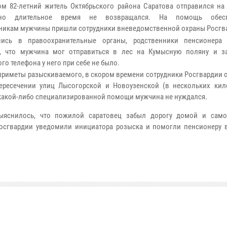
ом 82-летний житель Октябрьского района Саратова отправился на 
чно длительное время не возвращался. На помощь обес
никам мужчины пришли сотрудники вневедомственной охраны Росгв
шись в правоохранительные органы, родственники пенсионера
, что мужчина мог отправиться в лес на Кумысную поляну и за
го телефона у него при себе не было.
приметы разыскиваемого, в скором времени сотрудники Росгвардии 
ересечении улиц Лысогорской и Новоузенской (в нескольких кил
 какой-либо специализированной помощи мужчина не нуждался.
ыяснилось, что пожилой саратовец забыл дорогу домой и само
осгвардии уведомили инициатора розыска и помогли пенсионеру в