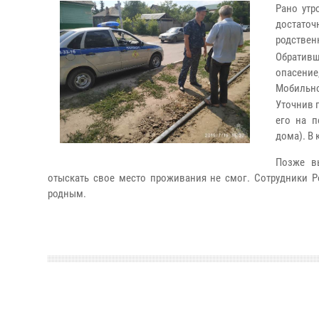
Рано утр
достато
родствен
Обратив
опасение
Мобильно
Уточнив 
его на п
дома). В
Позже в
отыскать свое место проживания не смог. Сотрудники Р
родным.