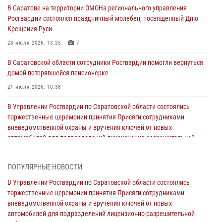
В Саратове на территории ОМОНа регионального управления
Росгвардии состоялся праздничный молебен, посвященный Дню
Крещения Руси
28 июля 2026, 13:25
7
В Саратовской области сотрудники Росгвардии помогли вернуться
домой потерявшейся пенсионерке
21 июля 2026, 10:38
В Управлении Росгвардии по Саратовской области состоялись
торжественные церемонии принятия Присяги сотрудниками
вневедомственной охраны и вручения ключей от новых
автомобилей для подразделений лицензионно-разрешительной
работы и государственного контроля.
18 июля 2026, 13:37
10
1
ПОПУЛЯРНЫЕ НОВОСТИ
В Саратовской области самые лучшие каникулы проходят с
В Управлении Росгвардии по Саратовской области состоялись
Росгвардией
торжественные церемонии принятия Присяги сотрудниками
вневедомственной охраны и вручения ключей от новых
16 июля 2026, 06:50
7
1
автомобилей для подразделений лицензионно-разрешительной