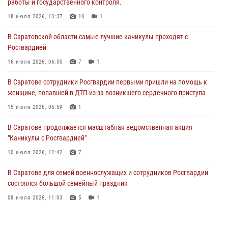
работы и государственного контроля.
В Саратове сотрудники Росгвардии первыми пришли на помощь к
женщине, попавшей в ДТП из-за возникшего сердечного приступа
18 июля 2026, 13:37
10
1
15 июля 2026, 05:59
1
В Саратовской области самые лучшие каникулы проходят с
Росгвардией
В Саратове продолжается масштабная ведомственная акция
"Каникулы с Росгвардией"
16 июля 2026, 06:50
7
1
10 июля 2026, 12:42
7
В Саратове сотрудники Росгвардии первыми пришли на помощь к
женщине, попавшей в ДТП из-за возникшего сердечного приступа
В Саратовской области при содействии спецназа Росгвардии
задержан подозреваемый в незаконном обороте наркотиков
15 июля 2026, 05:59
1
10 июля 2026, 12:19
В Саратове продолжается масштабная ведомственная акция
"Каникулы с Росгвардией"
В Саратове для семей военнослужащих и сотрудников Росгвардии
состоялся большой семейный праздник
10 июля 2026, 12:42
7
08 июля 2026, 11:03
5
1
В Саратове для семей военнослужащих и сотрудников Росгвардии
состоялся большой семейный праздник
08 июля 2026, 11:03
5
1
В Саратовской области при содействии спецназа Росгвардии