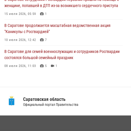
женщине, попавшей в ДТП из-за возникшего сердечного приступа
В Саратове продолжается масштабная ведомственная акция
"Каникулы с Росгвардией"
15 июля 2026, 05:59
1
10 июля 2026, 12:42
7
В Саратове продолжается масштабная ведомственная акция
"Каникулы с Росгвардией"
В Саратовской области при содействии спецназа Росгвардии
задержан подозреваемый в незаконном обороте наркотиков
10 июля 2026, 12:42
7
10 июля 2026, 12:19
В Саратове для семей военнослужащих и сотрудников Росгвардии
состоялся большой семейный праздник
08 июля 2026, 11:03
5
1
В Саратовской области сотрудники Росгвардии помогли вернуться
домой потерявшейся пенсионерке
21 июля 2026, 10:38
Саратовская область
В Саратовской области при содействии спецназа Росгвардии
Официальный портал Правительства
задержан подозреваемый в незаконном обороте наркотиков
10 июля 2026, 12:19
В Саратове в честь празднования Дня Крещения Руси для молодых