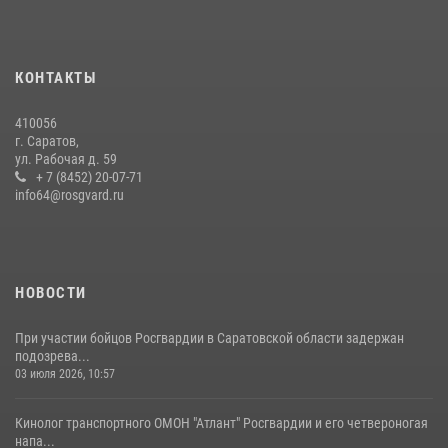
сотрудников вневедомственной охраны провели историческую
экскурсию
29 июля 2026, 13:30
8
1
КОНТАКТЫ
В Саратове на территории ОМОНа регионального управления
410056
Росгвардии состоялся праздничный молебен, посвященный Дню
г. Саратов,
Крещения Руси
ул. Рабочая д. 59
28 июля 2026, 13:25
+ 7 (8452) 20-07-71
7
info64@rosgvard.ru
В Саратове командир СОБР «Волкодав» и ветеран
спецподразделения МВД провели совместный урок мужества для
семей сотрудников Росгвардии.
05 августа 2026, 12:55
7
1
НОВОСТИ
При участии бойцов Росгвардии в Саратовской области задержан
подозрева...
03 июля 2026, 10:57
Кинолог транспортного ОМОН "Атлант" Росгвардии и его четвероногая
напа...