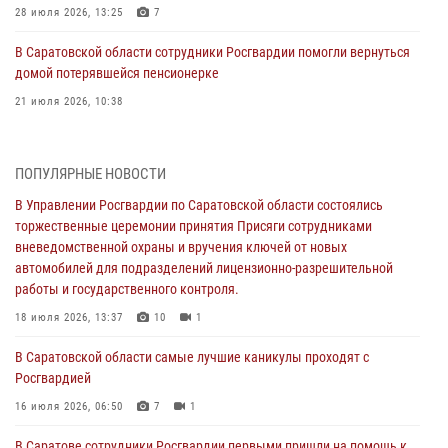
28 июля 2026, 13:25
7
В Саратовской области сотрудники Росгвардии помогли вернуться
домой потерявшейся пенсионерке
21 июля 2026, 10:38
В Управлении Росгвардии по Саратовской области состоялись
торжественные церемонии принятия Присяги сотрудниками
ПОПУЛЯРНЫЕ НОВОСТИ
вневедомственной охраны и вручения ключей от новых
автомобилей для подразделений лицензионно-разрешительной
В Управлении Росгвардии по Саратовской области состоялись
работы и государственного контроля.
торжественные церемонии принятия Присяги сотрудниками
вневедомственной охраны и вручения ключей от новых
18 июля 2026, 13:37
10
1
автомобилей для подразделений лицензионно-разрешительной
работы и государственного контроля.
В Саратовской области самые лучшие каникулы проходят с
Росгвардией
18 июля 2026, 13:37
10
1
16 июля 2026, 06:50
7
1
В Саратовской области самые лучшие каникулы проходят с
Росгвардией
В Саратове сотрудники Росгвардии первыми пришли на помощь к
женщине, попавшей в ДТП из-за возникшего сердечного приступа
16 июля 2026, 06:50
7
1
15 июля 2026, 05:59
1
В Саратове сотрудники Росгвардии первыми пришли на помощь к