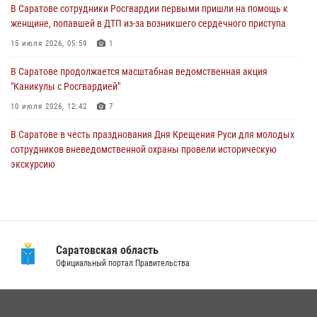
В Саратове сотрудники Росгвардии первыми пришли на помощь к
женщине, попавшей в ДТП из-за возникшего сердечного приступа
В Саратове продолжается масштабная ведомственная акция
"Каникулы с Росгвардией"
15 июля 2026, 05:59
1
10 июля 2026, 12:42
7
В Саратове продолжается масштабная ведомственная акция
"Каникулы с Росгвардией"
В Саратовской области при содействии спецназа Росгвардии
задержан подозреваемый в незаконном обороте наркотиков
10 июля 2026, 12:42
7
10 июля 2026, 12:19
В Саратове в честь празднования Дня Крещения Руси для молодых
сотрудников вневедомственной охраны провели историческую
экскурсию
29 июля 2026, 13:30
8
1
В Саратовской области сотрудники Росгвардии помогли вернуться
домой потерявшейся пенсионерке
21 июля 2026, 10:38
Саратовская область
Официальный портал Правительства
В Саратовской области при содействии спецназа Росгвардии
задержан подозреваемый в незаконном обороте наркотиков
10 июля 2026, 12:19