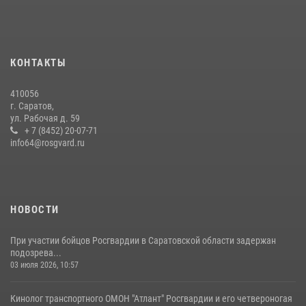
В Саратове на территории ОМОНа регионального управления
Росгвардии состоялся праздничный молебен, посвященный Дню
Крещения Руси
КОНТАКТЫ
28 июля 2026, 13:25
7
410056
В Саратове командир СОБР «Волкодав» и ветеран
г. Саратов,
спецподразделения МВД провели совместный урок мужества для
ул. Рабочая д. 59
семей сотрудников Росгвардии.
+ 7 (8452) 20-07-71
info64@rosgvard.ru
05 августа 2026, 12:55
7
1
Начальник Управления Росгвардии по Саратовской области
посетил Губернаторский кадетский колледж в городе Балаково
07 августа 2026, 11:35
4
НОВОСТИ
При участии бойцов Росгвардии в Саратовской области задержан
подозрева...
03 июля 2026, 10:57
Кинолог транспортного ОМОН "Атлант" Росгвардии и его четвероногая