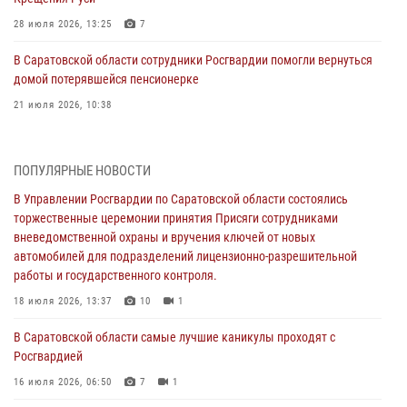
28 июля 2026, 13:25
7
В Саратовской области сотрудники Росгвардии помогли вернуться
домой потерявшейся пенсионерке
21 июля 2026, 10:38
В Управлении Росгвардии по Саратовской области состоялись
торжественные церемонии принятия Присяги сотрудниками
ПОПУЛЯРНЫЕ НОВОСТИ
вневедомственной охраны и вручения ключей от новых
автомобилей для подразделений лицензионно-разрешительной
В Управлении Росгвардии по Саратовской области состоялись
работы и государственного контроля.
торжественные церемонии принятия Присяги сотрудниками
вневедомственной охраны и вручения ключей от новых
18 июля 2026, 13:37
10
1
автомобилей для подразделений лицензионно-разрешительной
работы и государственного контроля.
В Саратовской области самые лучшие каникулы проходят с
Росгвардией
18 июля 2026, 13:37
10
1
16 июля 2026, 06:50
7
1
В Саратовской области самые лучшие каникулы проходят с
Росгвардией
В Саратове сотрудники Росгвардии первыми пришли на помощь к
женщине, попавшей в ДТП из-за возникшего сердечного приступа
16 июля 2026, 06:50
7
1
15 июля 2026, 05:59
1