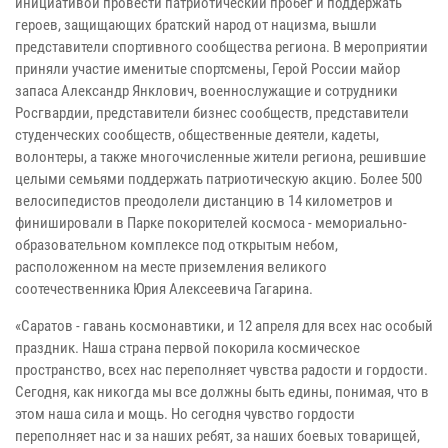
инициативой провести патриотический пробег и поддержать
героев, защищающих братский народ от нацизма, вышли
представители спортивного сообщества региона. В мероприятии
приняли участие именитые спортсмены, Герой России майор
запаса Александр Янклович, военнослужащие и сотрудники
Росгвардии, представители бизнес сообществ, представители
студенческих сообществ, общественные деятели, кадеты,
волонтеры, а также многочисленные жители региона, решившие
целыми семьями поддержать патриотическую акцию. Более 500
велосипедистов преодолели дистанцию в 14 километров и
финишировали в Парке покорителей космоса - мемориально-
образовательном комплексе под открытым небом,
расположенном на месте приземления великого
соотечественника Юрия Алексеевича Гагарина.
«Саратов - гавань космонавтики, и 12 апреля для всех нас особый
праздник. Наша страна первой покорила космическое
пространство, всех нас переполняет чувства радости и гордости.
Сегодня, как никогда мы все должны быть едины, понимая, что в
этом наша сила и мощь. Но сегодня чувство гордости
переполняет нас и за наших ребят, за наших боевых товарищей,