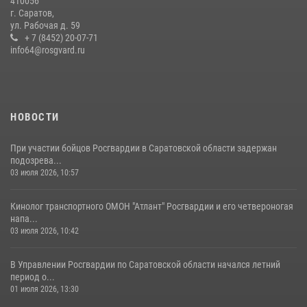
410056
В Саратове командир СОБР «Волкодав» и ветеран
г. Саратов,
спецподразделения МВД провели совместный урок мужества для
ул. Рабочая д. 59
семей сотрудников Росгвардии.
+ 7 (8452) 20-07-71
info64@rosgvard.ru
05 августа 2026, 12:55
7
1
Начальник Управления Росгвардии по Саратовской области
посетил Губернаторский кадетский колледж в городе Балаково
07 августа 2026, 11:35
4
НОВОСТИ
При участии бойцов Росгвардии в Саратовской области задержан
подозрева...
03 июля 2026, 10:57
Кинолог транспортного ОМОН "Атлант" Росгвардии и его четвероногая
напа...
03 июля 2026, 10:42
В Управлении Росгвардии по Саратовской области начался летний
период о...
01 июля 2026, 13:30