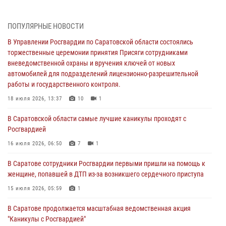
В Управлении Росгвардии по Саратовской области состоялись
торжественные церемонии принятия Присяги сотрудниками
ПОПУЛЯРНЫЕ НОВОСТИ
вневедомственной охраны и вручения ключей от новых
автомобилей для подразделений лицензионно-разрешительной
В Управлении Росгвардии по Саратовской области состоялись
работы и государственного контроля.
торжественные церемонии принятия Присяги сотрудниками
вневедомственной охраны и вручения ключей от новых
18 июля 2026, 13:37
10
1
автомобилей для подразделений лицензионно-разрешительной
работы и государственного контроля.
В Саратовской области самые лучшие каникулы проходят с
Росгвардией
18 июля 2026, 13:37
10
1
16 июля 2026, 06:50
7
1
В Саратовской области самые лучшие каникулы проходят с
Росгвардией
В Саратове сотрудники Росгвардии первыми пришли на помощь к
женщине, попавшей в ДТП из-за возникшего сердечного приступа
16 июля 2026, 06:50
7
1
15 июля 2026, 05:59
1
В Саратове сотрудники Росгвардии первыми пришли на помощь к
женщине, попавшей в ДТП из-за возникшего сердечного приступа
В Саратове продолжается масштабная ведомственная акция
"Каникулы с Росгвардией"
15 июля 2026, 05:59
1
10 июля 2026, 12:42
7
В Саратове продолжается масштабная ведомственная акция
"Каникулы с Росгвардией"
В Саратовской области при содействии спецназа Росгвардии