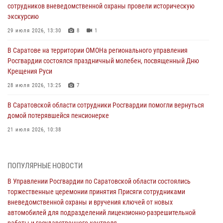
сотрудников вневедомственной охраны провели историческую
экскурсию
29 июля 2026, 13:30
8
1
В Саратове на территории ОМОНа регионального управления
Росгвардии состоялся праздничный молебен, посвященный Дню
Крещения Руси
28 июля 2026, 13:25
7
В Саратовской области сотрудники Росгвардии помогли вернуться
домой потерявшейся пенсионерке
21 июля 2026, 10:38
В Управлении Росгвардии по Саратовской области состоялись
торжественные церемонии принятия Присяги сотрудниками
ПОПУЛЯРНЫЕ НОВОСТИ
вневедомственной охраны и вручения ключей от новых
автомобилей для подразделений лицензионно-разрешительной
В Управлении Росгвардии по Саратовской области состоялись
работы и государственного контроля.
торжественные церемонии принятия Присяги сотрудниками
вневедомственной охраны и вручения ключей от новых
18 июля 2026, 13:37
10
1
автомобилей для подразделений лицензионно-разрешительной
работы и государственного контроля.