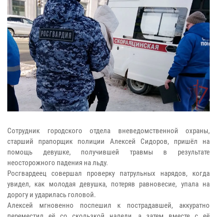
Сотрудник городского отдела вневедомственной охраны,
старший прапорщик полиции Алексей Сидоров, пришёл на
помощь девушке, получившей травмы в результате
неосторожного падения на льду.
Росгвардеец совершал проверку патрульных нарядов, когда
увидел, как молодая девушка, потеряв равновесие, упала на
дорогу и ударилась головой.
Алексей мгновенно поспешил к пострадавшей, аккуратно
переместил её со скользкой наледи, а затем вместе с её