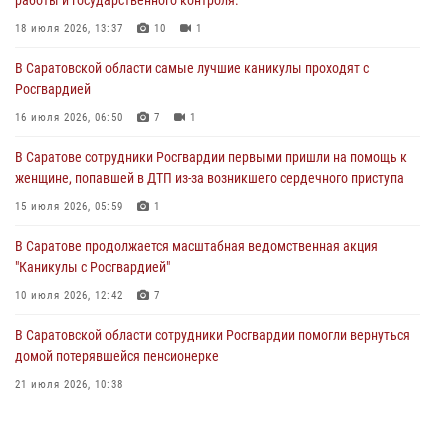
В Саратовской области самые лучшие каникулы проходят с
Росгвардией
18 июля 2026, 13:37
10
1
16 июля 2026, 06:50
7
1
В Саратовской области самые лучшие каникулы проходят с
Росгвардией
В Саратове сотрудники Росгвардии первыми пришли на помощь к
женщине, попавшей в ДТП из-за возникшего сердечного приступа
16 июля 2026, 06:50
7
1
15 июля 2026, 05:59
1
В Саратове сотрудники Росгвардии первыми пришли на помощь к
женщине, попавшей в ДТП из-за возникшего сердечного приступа
В Саратове продолжается масштабная ведомственная акция
"Каникулы с Росгвардией"
15 июля 2026, 05:59
1
10 июля 2026, 12:42
7
В Саратове продолжается масштабная ведомственная акция
"Каникулы с Росгвардией"
В Саратовской области при содействии спецназа Росгвардии
задержан подозреваемый в незаконном обороте наркотиков
10 июля 2026, 12:42
7
10 июля 2026, 12:19
В Саратовской области сотрудники Росгвардии помогли вернуться
домой потерявшейся пенсионерке
21 июля 2026, 10:38
В Саратове в честь празднования Дня Крещения Руси для молодых
сотрудников вневедомственной охраны провели историческую