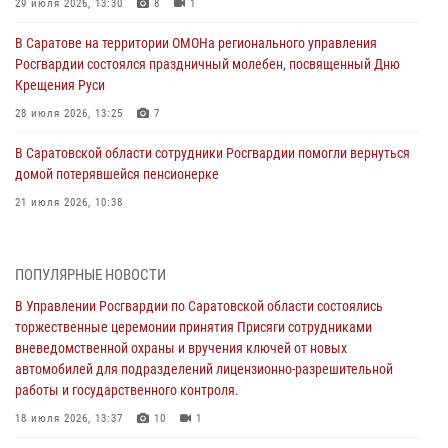
29 июля 2026, 13:30
8
1
В Саратове на территории ОМОНа регионального управления
Росгвардии состоялся праздничный молебен, посвященный Дню
Крещения Руси
28 июля 2026, 13:25
7
В Саратовской области сотрудники Росгвардии помогли вернуться
домой потерявшейся пенсионерке
21 июля 2026, 10:38
В Управлении Росгвардии по Саратовской области состоялись
торжественные церемонии принятия Присяги сотрудниками
ПОПУЛЯРНЫЕ НОВОСТИ
вневедомственной охраны и вручения ключей от новых
автомобилей для подразделений лицензионно-разрешительной
В Управлении Росгвардии по Саратовской области состоялись
работы и государственного контроля.
торжественные церемонии принятия Присяги сотрудниками
вневедомственной охраны и вручения ключей от новых
18 июля 2026, 13:37
10
1
автомобилей для подразделений лицензионно-разрешительной
работы и государственного контроля.
В Саратовской области самые лучшие каникулы проходят с
Росгвардией
18 июля 2026, 13:37
10
1
16 июля 2026, 06:50
7
1