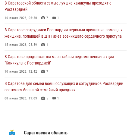
В Саратовской области самые лучшие каникулы проходят с
Росгвардией
В Саратове сотрудники Росгвардии первыми пришли на помощь к
женщине, попавшей в ДТП из-за возникшего сердечного приступа
16 июля 2026, 06:50
7
1
15 июля 2026, 05:59
1
В Саратове сотрудники Росгвардии первыми пришли на помощь к
женщине, попавшей в ДТП из-за возникшего сердечного приступа
В Саратове продолжается масштабная ведомственная акция
"Каникулы с Росгвардией"
15 июля 2026, 05:59
1
10 июля 2026, 12:42
7
В Саратове продолжается масштабная ведомственная акция
"Каникулы с Росгвардией"
В Саратовской области при содействии спецназа Росгвардии
задержан подозреваемый в незаконном обороте наркотиков
10 июля 2026, 12:42
7
10 июля 2026, 12:19
В Саратове для семей военнослужащих и сотрудников Росгвардии
состоялся большой семейный праздник
08 июля 2026, 11:03
5
1
В Саратовской области сотрудники Росгвардии помогли вернуться
домой потерявшейся пенсионерке
21 июля 2026, 10:38
Саратовская область