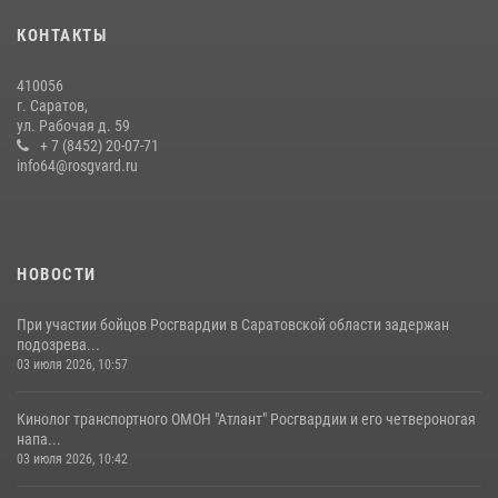
29 июля 2026, 13:30
8
1
КОНТАКТЫ
В Саратове на территории ОМОНа регионального управления
410056
Росгвардии состоялся праздничный молебен, посвященный Дню
г. Саратов,
Крещения Руси
ул. Рабочая д. 59
28 июля 2026, 13:25
+ 7 (8452) 20-07-71
7
info64@rosgvard.ru
В Саратове командир СОБР «Волкодав» и ветеран
спецподразделения МВД провели совместный урок мужества для
семей сотрудников Росгвардии.
05 августа 2026, 12:55
7
1
НОВОСТИ
При участии бойцов Росгвардии в Саратовской области задержан
подозрева...
03 июля 2026, 10:57
Кинолог транспортного ОМОН "Атлант" Росгвардии и его четвероногая
напа...
03 июля 2026, 10:42