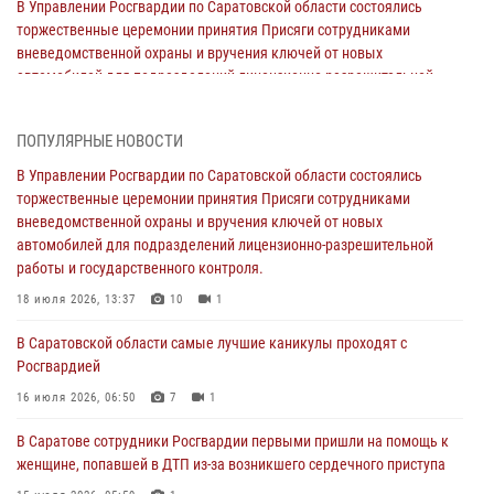
В Управлении Росгвардии по Саратовской области состоялись
торжественные церемонии принятия Присяги сотрудниками
вневедомственной охраны и вручения ключей от новых
автомобилей для подразделений лицензионно-разрешительной
работы и государственного контроля.
18 июля 2026, 13:37
10
1
ПОПУЛЯРНЫЕ НОВОСТИ
В Саратовской области самые лучшие каникулы проходят с
В Управлении Росгвардии по Саратовской области состоялись
Росгвардией
торжественные церемонии принятия Присяги сотрудниками
вневедомственной охраны и вручения ключей от новых
16 июля 2026, 06:50
7
1
автомобилей для подразделений лицензионно-разрешительной
работы и государственного контроля.
В Саратове сотрудники Росгвардии первыми пришли на помощь к
женщине, попавшей в ДТП из-за возникшего сердечного приступа
18 июля 2026, 13:37
10
1
15 июля 2026, 05:59
1
В Саратовской области самые лучшие каникулы проходят с
Росгвардией
В Саратове продолжается масштабная ведомственная акция
"Каникулы с Росгвардией"
16 июля 2026, 06:50
7
1
10 июля 2026, 12:42
7
В Саратове сотрудники Росгвардии первыми пришли на помощь к
женщине, попавшей в ДТП из-за возникшего сердечного приступа
В Саратовской области при содействии спецназа Росгвардии
задержан подозреваемый в незаконном обороте наркотиков