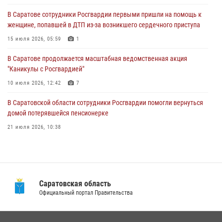
15 июля 2026, 05:59
1
В Саратове сотрудники Росгвардии первыми пришли на помощь к
женщине, попавшей в ДТП из-за возникшего сердечного приступа
В Саратове продолжается масштабная ведомственная акция
"Каникулы с Росгвардией"
15 июля 2026, 05:59
1
10 июля 2026, 12:42
7
В Саратове продолжается масштабная ведомственная акция
"Каникулы с Росгвардией"
В Саратовской области при содействии спецназа Росгвардии
задержан подозреваемый в незаконном обороте наркотиков
10 июля 2026, 12:42
7
10 июля 2026, 12:19
В Саратовской области сотрудники Росгвардии помогли вернуться
домой потерявшейся пенсионерке
21 июля 2026, 10:38
В Саратовской области при содействии спецназа Росгвардии
задержан подозреваемый в незаконном обороте наркотиков
10 июля 2026, 12:19
Саратовская область
В Саратове в честь празднования Дня Крещения Руси для молодых
Официальный портал Правительства
сотрудников вневедомственной охраны провели историческую
экскурсию