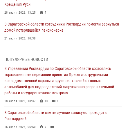
Крещения Руси
28 июля 2026, 13:25
7
В Саратовской области сотрудники Росгвардии помогли вернуться
домой потерявшейся пенсионерке
21 июля 2026, 10:38
В Управлении Росгвардии по Саратовской области состоялись
торжественные церемонии принятия Присяги сотрудниками
ПОПУЛЯРНЫЕ НОВОСТИ
вневедомственной охраны и вручения ключей от новых
автомобилей для подразделений лицензионно-разрешительной
В Управлении Росгвардии по Саратовской области состоялись
работы и государственного контроля.
торжественные церемонии принятия Присяги сотрудниками
вневедомственной охраны и вручения ключей от новых
18 июля 2026, 13:37
10
1
автомобилей для подразделений лицензионно-разрешительной
работы и государственного контроля.
В Саратовской области самые лучшие каникулы проходят с
Росгвардией
18 июля 2026, 13:37
10
1
16 июля 2026, 06:50
7
1
В Саратовской области самые лучшие каникулы проходят с
Росгвардией
В Саратове сотрудники Росгвардии первыми пришли на помощь к
женщине, попавшей в ДТП из-за возникшего сердечного приступа
16 июля 2026, 06:50
7
1