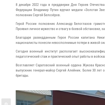
8 декабря 2022 года в преддверии Дня Героев Отечеств
Федерации Владимир Путин вручил медали «Золотая Зве
полковник Сергей Белозёров.
Герой России полковник Александр Белоглазов грамот
Проявил личное мужество и отвагу в боевой обстановке, з
Благодаря разведданным Героя России капитана Ники
националисты понесли невосполнимые потери в живой сил
Сегодня военный институт располагает высококвалиф
педагогический стаж и практический опыт работы в войска
Возглавляет Саратовский военный ордена Жукова Красн
выпускник генерал-майор Сергей Алейник. Более 30 лет 
бригады.