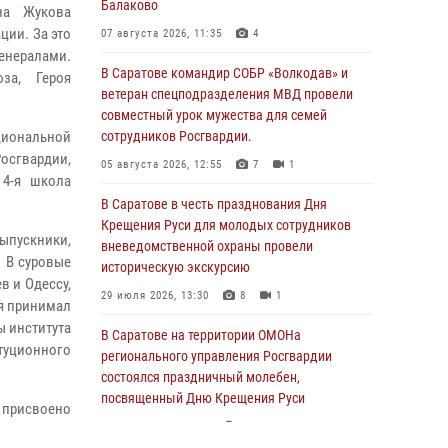
Балаково
на Жукова
ции. За это
07 августа 2026, 11:35
4
генералами.
В Саратове командир СОБР «Волкодав» и
за, Героя
ветеран спецподразделения МВД провели
совместный урок мужества для семей
циональной
сотрудников Росгвардии.
осгвардии,
05 августа 2026, 12:55
7
1
 4-я школа
В Саратове в честь празднования Дня
Крещения Руси для молодых сотрудников
выпускники,
вневедомственной охраны провели
. В суровые
историческую экскурсию
в и Одессу,
29 июля 2026, 13:30
8
1
ия принимал
ы института
В Саратове на территории ОМОНа
итуционного
регионального управления Росгвардии
состоялся праздничный молебен,
посвященный Дню Крещения Руси
 присвоено
28 июля 2026, 13:25
7