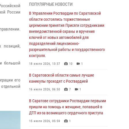
ПОПУЛЯРНЫЕ НОВОСТИ
В Саратовской области сотрудники
Российской
Росгвардии помогли вернуться домой
рой России
В Управлении Росгвардии по Саратовской
потерявшейся пенсионерке
области состоялись торжественные
церемонии принятия Присяги сотрудниками
21 июля 2026, 10:38
правлении.
вневедомственной охраны и вручения
В Управлении Росгвардии по Саратовской
ключей от новых автомобилей для
области состоялись торжественные
подразделений лицензионно-
х позиций,
церемонии принятия Присяги сотрудниками
разрешительной работы и государственного
вневедомственной охраны и вручения
контроля.
ключей от новых автомобилей для
ми большой
18 июля 2026, 13:37
10
1
подразделений лицензионно-
разрешительной работы и государственного
В Саратовской области самые лучшие
контроля.
ерации его
каникулы проходят с Росгвардией
а отдельной
18 июля 2026, 13:37
10
1
16 июля 2026, 06:50
7
1
В Саратовской области самые лучшие
В Саратове сотрудники Росгвардии первыми
каникулы проходят с Росгвардией
пришли на помощь к женщине, попавшей в
ДТП из-за возникшего сердечного приступа
16 июля 2026, 06:50
7
1
15 июля 2026, 05:59
1
В Саратове сотрудники Росгвардии первыми