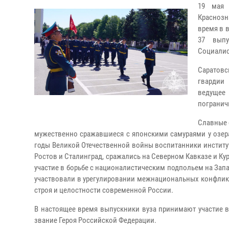
19 мая 
Краснозн
время в 
37 выпу
Социалис
Саратовс
гвардии 
ведущее
погранич
Славные 
мужественно сражавшиеся с японскими самураями у озера 
годы Великой Отечественной войны воспитанники институт
Ростов и Сталинград, сражались на Северном Кавказе и Ку
участие в борьбе с националистическим подпольем на Запа
участвовали в урегулировании межнациональных конфликто
строя и целостности современной России.
В настоящее время выпускники вуза принимают участие 
звание Героя Российской Федерации.