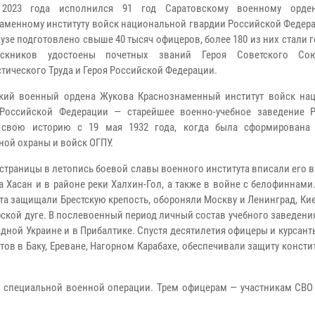
2023 года исполнился 91 год Саратовскому военному орде
аменному институту войск национальной гвардии Российской Федера
вузе подготовлено свыше 40 тысяч офицеров, более 180 из них стали 
скников удостоены почетных званий Героя Советского Сою
тического Труда и Героя Российской Федерации.
кий военный ордена Жукова Краснознаменный институт войск на
Российской Федерации — старейшее военно-учебное заведение Р
 свою историю с 19 мая 1932 года, когда была сформирована
ной охраны и войск ОГПУ.
страницы в летопись боевой славы военного института вписали его 
Хасан и в районе реки Халхин-Гол, а также в войне с белофиннами
а защищали Брестскую крепость, обороняли Москву и Ленинград, Кие
рской дуге. В послевоенный период личный состав учебного заведен
дной Украине и в Прибалтике. Спустя десятилетия офицеры и курсант
в в Баку, Ереване, Нагорном Карабахе, обеспечивали защиту конст
в специальной военной операции. Трем офицерам — участникам СВО