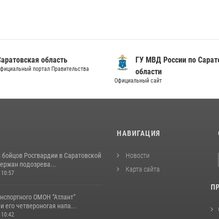
Саратовская область
ГУ МВД России по Сарат
фициальный портал Правительства
области
Официальный сайт
И
НАВИГАЦИЯ
и бойцов Росгвардии в Саратовской
Новости
ержан подозрева...
Карта сайта
 10:57
П
нспортного ОМОН "Атлант"
и его четвероногая напа...
 10:42