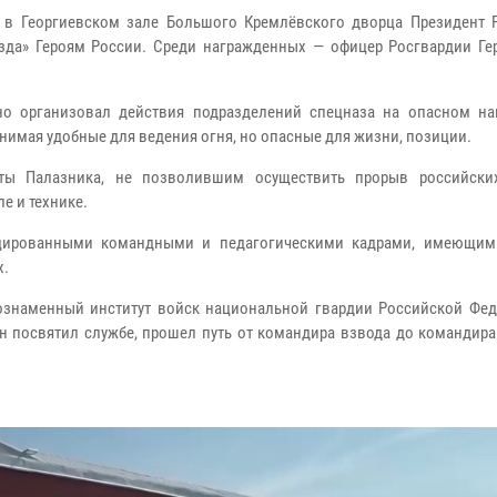
а в Георгиевском зале Большого Кремлёвского дворца Президент 
зда» Героям России. Среди награжденных — офицер Росгвардии Ге
но организовал действия подразделений спецназа на опасном на
анимая удобные для ведения огня, но опасные для жизни, позиции.
ты Палазника, не позволившим осуществить прорыв российски
е и технике.
ицированными командными и педагогическими кадрами, имеющи
х.
ознаменный институт войск национальной гвардии Российской Фед
он посвятил службе, прошел путь от командира взвода до командир