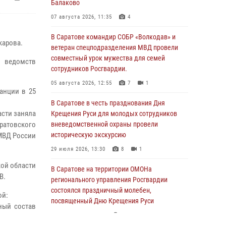
Балаково
07 августа 2026, 11:35
4
В Саратове командир СОБР «Волкодав» и
карова.
ветеран спецподразделения МВД провели
совместный урок мужества для семей
 ведомств
сотрудников Росгвардии.
05 августа 2026, 12:55
7
1
анции в 25
В Саратове в честь празднования Дня
асти заняла
Крещения Руси для молодых сотрудников
ратовского
вневедомственной охраны провели
историческую экскурсию
 МВД России
29 июля 2026, 13:30
8
1
кой области
В Саратове на территории ОМОНа
В.
регионального управления Росгвардии
состоялся праздничный молебен,
ой:
посвященный Дню Крещения Руси
ный состав
28 июля 2026, 13:25
7