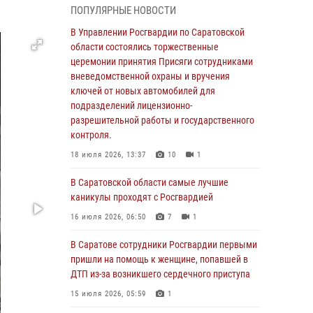
ПОПУЛЯРНЫЕ НОВОСТИ
В Саратовской области сотрудники
Росгвардии помогли вернуться домой
В Управлении Росгвардии по Саратовской
потерявшейся пенсионерке
области состоялись торжественные
церемонии принятия Присяги сотрудниками
21 июля 2026, 10:38
вневедомственной охраны и вручения
В Управлении Росгвардии по Саратовской
ключей от новых автомобилей для
области состоялись торжественные
подразделений лицензионно-
церемонии принятия Присяги сотрудниками
разрешительной работы и государственного
вневедомственной охраны и вручения
контроля.
ключей от новых автомобилей для
18 июля 2026, 13:37
10
1
подразделений лицензионно-
разрешительной работы и государственного
В Саратовской области самые лучшие
контроля.
каникулы проходят с Росгвардией
18 июля 2026, 13:37
10
1
16 июля 2026, 06:50
7
1
В Саратовской области самые лучшие
В Саратове сотрудники Росгвардии первыми
каникулы проходят с Росгвардией
пришли на помощь к женщине, попавшей в
ДТП из-за возникшего сердечного приступа
16 июля 2026, 06:50
7
1
15 июля 2026, 05:59
1
В Саратове сотрудники Росгвардии первыми