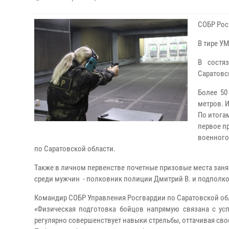
СОБР Рос
В тире У
В состя
Саратовс
Более 50
метров. 
По итога
первое п
военного
по Саратовской области.
Также в личном первенстве почетные призовые места заня
среди мужчин - полковник полиции Дмитрий В. и подполков
Командир СОБР Управления Росгвардии по Саратовской об
«Физическая подготовка бойцов напрямую связана с у
регулярно совершенствует навыки стрельбы, оттачивая сво