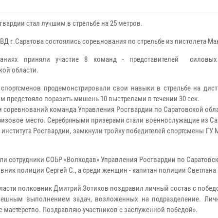
гвардии стал лучшим в стрельбе на 25 метров.
МВД г.Саратова состоялись соревнования по стрельбе из пистолета Ма
заниях приняли участие 8 команд - представителей силовых
кой области.
 спортсменов продемонстрировали свои навыки в стрельбе на дист
Им предстояло поразить мишень 10 выстрелами в течении 30 сек.
м соревнований команда Управления Росгвардии по Саратовской обл
ризовое место. Серебряными призерами стали военнослужащие из Са
 института Росгвардии, замкнули тройку победителей спортсмены ГУ
ли сотрудники СОБР «Волкодав» Управления Росгвардии по Саратовс
ник полиции Сергей С., а среди женщин - капитан полиции Светлана 
ласти полковник Дмитрий Зотиков поздравил личный состав с побед
спешным выполнением задач, возложенных на подразделение. Лич
е мастерство. Поздравляю участников с заслуженной победой».