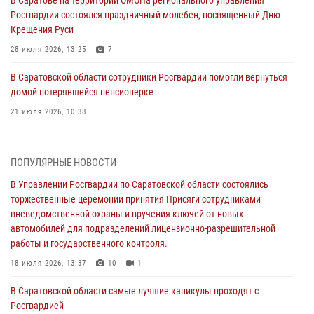
Росгвардии состоялся праздничный молебен, посвященный Дню
Крещения Руси
28 июля 2026, 13:25
7
В Саратовской области сотрудники Росгвардии помогли вернуться
домой потерявшейся пенсионерке
21 июля 2026, 10:38
В Управлении Росгвардии по Саратовской области состоялись
торжественные церемонии принятия Присяги сотрудниками
ПОПУЛЯРНЫЕ НОВОСТИ
вневедомственной охраны и вручения ключей от новых
автомобилей для подразделений лицензионно-разрешительной
В Управлении Росгвардии по Саратовской области состоялись
работы и государственного контроля.
торжественные церемонии принятия Присяги сотрудниками
вневедомственной охраны и вручения ключей от новых
18 июля 2026, 13:37
10
1
автомобилей для подразделений лицензионно-разрешительной
работы и государственного контроля.
В Саратовской области самые лучшие каникулы проходят с
Росгвардией
18 июля 2026, 13:37
10
1
16 июля 2026, 06:50
7
1
В Саратовской области самые лучшие каникулы проходят с
Росгвардией
В Саратове сотрудники Росгвардии первыми пришли на помощь к