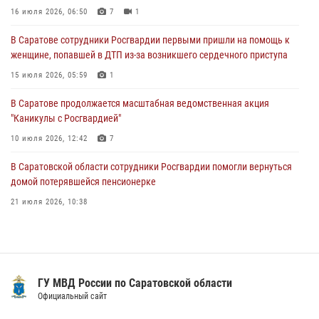
женщине, попавшей в ДТП из-за возникшего сердечного приступа
16 июля 2026, 06:50
7
1
15 июля 2026, 05:59
1
В Саратове сотрудники Росгвардии первыми пришли на помощь к
женщине, попавшей в ДТП из-за возникшего сердечного приступа
В Саратове продолжается масштабная ведомственная акция
"Каникулы с Росгвардией"
15 июля 2026, 05:59
1
10 июля 2026, 12:42
7
В Саратове продолжается масштабная ведомственная акция
"Каникулы с Росгвардией"
В Саратовской области при содействии спецназа Росгвардии
задержан подозреваемый в незаконном обороте наркотиков
10 июля 2026, 12:42
7
10 июля 2026, 12:19
В Саратовской области сотрудники Росгвардии помогли вернуться
домой потерявшейся пенсионерке
21 июля 2026, 10:38
В Саратове в честь празднования Дня Крещения Руси для молодых
сотрудников вневедомственной охраны провели историческую
экскурсию
29 июля 2026, 13:30
8
1
ГУ МВД России по Саратовской области
Официальный сайт
В Саратовской области при содействии спецназа Росгвардии