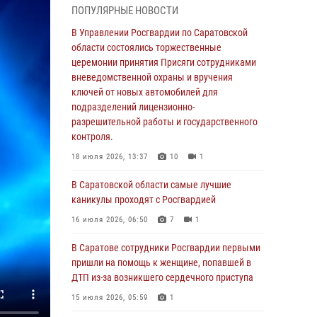
ПОПУЛЯРНЫЕ НОВОСТИ
области состоялись торжественные
церемонии принятия Присяги сотрудниками
В Управлении Росгвардии по Саратовской
вневедомственной охраны и вручения
области состоялись торжественные
ключей от новых автомобилей для
церемонии принятия Присяги сотрудниками
подразделений лицензионно-
вневедомственной охраны и вручения
разрешительной работы и государственного
ключей от новых автомобилей для
контроля.
подразделений лицензионно-
разрешительной работы и государственного
18 июля 2026, 13:37
10
1
контроля.
В Саратовской области самые лучшие
18 июля 2026, 13:37
10
1
каникулы проходят с Росгвардией
В Саратовской области самые лучшие
16 июля 2026, 06:50
7
1
каникулы проходят с Росгвардией
В Саратове сотрудники Росгвардии первыми
16 июля 2026, 06:50
7
1
пришли на помощь к женщине, попавшей в
ДТП из-за возникшего сердечного приступа
В Саратове сотрудники Росгвардии первыми
пришли на помощь к женщине, попавшей в
15 июля 2026, 05:59
1
ДТП из-за возникшего сердечного приступа
В Саратове продолжается масштабная
15 июля 2026, 05:59
1
ведомственная акция "Каникулы с