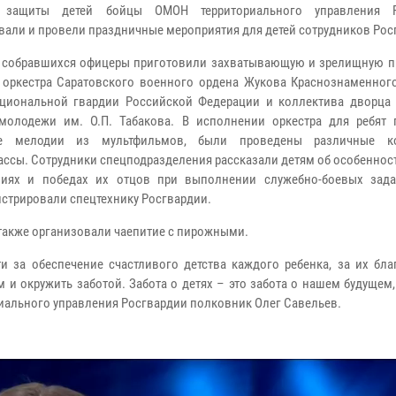
защиты детей бойцы ОМОН территориального управления Р
вали и провели праздничные мероприятия для детей сотрудников Рос
 собравшихся офицеры приготовили захватывающую и зрелищную п
 оркестра Саратовского военного ордена Жукова Краснознаменного
циональной гвардии Российской Федерации и коллектива дворца 
молодежи им. О.П. Табакова. В исполнении оркестра для ребят 
е мелодии из мультфильмов, были проведены различные к
ассы. Сотрудники спецподразделения рассказали детям об особеннос
ниях и победах их отцов при выполнении служебно-боевых зада
стрировали спецтехнику Росгвардии.
 также организовали чаепитие с пирожными.
и за обеспечение счастливого детства каждого ребенка, за их бла
 и окружить заботой. Забота о детях – это забота о нашем будущем
риального управления Росгвардии полковник Олег Савельев.