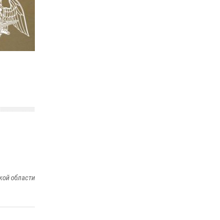
В Саратове в честь празднования Дня
Крещения Руси для молодых сотрудников
вневедомственной охраны провели
историческую экскурсию
29 июля 2026, 13:30
8
1
В Саратове на территории ОМОНа
регионального управления Росгвардии
состоялся праздничный молебен,
посвященный Дню Крещения Руси
28 июля 2026, 13:25
7
В Саратове командир СОБР «Волкодав» и
ветеран спецподразделения МВД провели
совместный урок мужества для семей
сотрудников Росгвардии.
кой области
05 августа 2026, 12:55
7
1