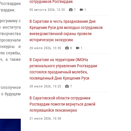
сотрудников Росгвардии.
осгвардии
гвардии.
05 августа 2026, 12:55
7
1
рограмму с
В Саратове в честь празднования Дня
 института
Крещения Руси для молодых сотрудников
творчества
вневедомственной охраны провели
прозвучали
историческую экскурсию
онкурсы и
29 июля 2026, 13:30
8
1
тях службы,
ч, а также
В Саратове на территории ОМОНа
регионального управления Росгвардии
состоялся праздничный молебен,
посвященный Дню Крещения Руси
28 июля 2026, 13:25
7
гополучное
, о будущем
В Саратовской области сотрудники
Росгвардии помогли вернуться домой
потерявшейся пенсионерке
21 июля 2026, 10:38
В Управлении Росгвардии по Саратовской