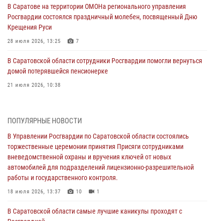
В Саратове на территории ОМОНа регионального управления
Росгвардии состоялся праздничный молебен, посвященный Дню
Крещения Руси
28 июля 2026, 13:25
7
В Саратовской области сотрудники Росгвардии помогли вернуться
домой потерявшейся пенсионерке
21 июля 2026, 10:38
В Управлении Росгвардии по Саратовской области состоялись
торжественные церемонии принятия Присяги сотрудниками
ПОПУЛЯРНЫЕ НОВОСТИ
вневедомственной охраны и вручения ключей от новых
автомобилей для подразделений лицензионно-разрешительной
В Управлении Росгвардии по Саратовской области состоялись
работы и государственного контроля.
торжественные церемонии принятия Присяги сотрудниками
вневедомственной охраны и вручения ключей от новых
18 июля 2026, 13:37
10
1
автомобилей для подразделений лицензионно-разрешительной
работы и государственного контроля.
В Саратовской области самые лучшие каникулы проходят с
Росгвардией
18 июля 2026, 13:37
10
1
16 июля 2026, 06:50
7
1
В Саратовской области самые лучшие каникулы проходят с