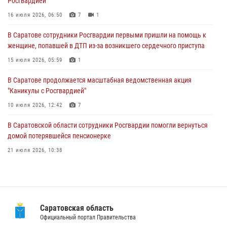
Росгвардией
В Саратове сотрудники Росгвардии первыми пришли на помощь к
женщине, попавшей в ДТП из-за возникшего сердечного приступа
16 июля 2026, 06:50
7
1
15 июля 2026, 05:59
1
В Саратове сотрудники Росгвардии первыми пришли на помощь к
женщине, попавшей в ДТП из-за возникшего сердечного приступа
В Саратове продолжается масштабная ведомственная акция
"Каникулы с Росгвардией"
15 июля 2026, 05:59
1
10 июля 2026, 12:42
7
В Саратове продолжается масштабная ведомственная акция
"Каникулы с Росгвардией"
В Саратовской области при содействии спецназа Росгвардии
задержан подозреваемый в незаконном обороте наркотиков
10 июля 2026, 12:42
7
10 июля 2026, 12:19
В Саратовской области сотрудники Росгвардии помогли вернуться
домой потерявшейся пенсионерке
21 июля 2026, 10:38
В Саратове в честь празднования Дня Крещения Руси для молодых
сотрудников вневедомственной охраны провели историческую
экскурсию
29 июля 2026, 13:30
8
1
Саратовская область
Официальный портал Правительства
В Саратовской области при содействии спецназа Росгвардии