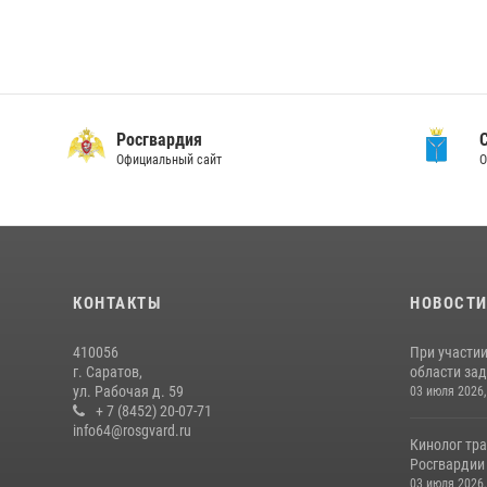
Росгвардия
Официальный сайт
О
КОНТАКТЫ
НОВОСТ
410056
При участи
г. Саратов,
области зад
ул. Рабочая д. 59
03 июля 2026,
+ 7 (8452) 20-07-71
info64@rosgvard.ru
Кинолог тра
Росгвардии 
03 июля 2026,