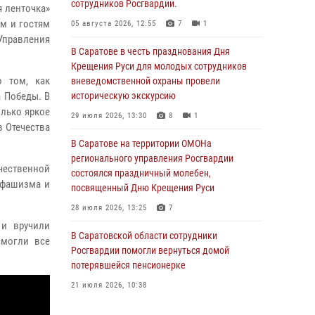
сотрудников Росгвардии.
я ленточка»
ам и гостям
05 августа 2026, 12:55
7
1
Управления
В Саратове в честь празднования Дня
Крещения Руси для молодых сотрудников
о том, как
вневедомственной охраны провели
а Победы. В
историческую экскурсию
олько яркое
29 июля 2026, 13:30
8
1
 Отечества
В Саратове на территории ОМОНа
регионального управления Росгвардии
ечественной
состоялся праздничный молебен,
 фашизма и
посвященный Дню Крещения Руси
28 июля 2026, 13:25
7
 и вручили
В Саратовской области сотрудники
смогли все
Росгвардии помогли вернуться домой
потерявшейся пенсионерке
21 июля 2026, 10:38
В Управлении Росгвардии по Саратовской