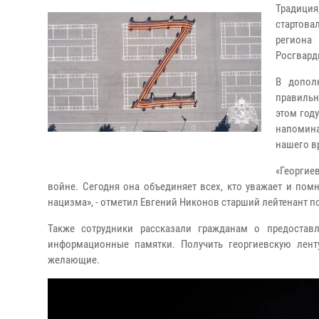
Традиция
стартова
региона
Росгвард
В допол
правильн
этом году
напомина
нашего в
«Георгие
войне. Сегодня она объединяет всех, кто уважает и пом
нацизма», - отметил Евгений Никонов старший лейтенант п
Также сотрудники рассказали гражданам о предостав
информационные памятки. Получить георгиевскую лен
желающие.