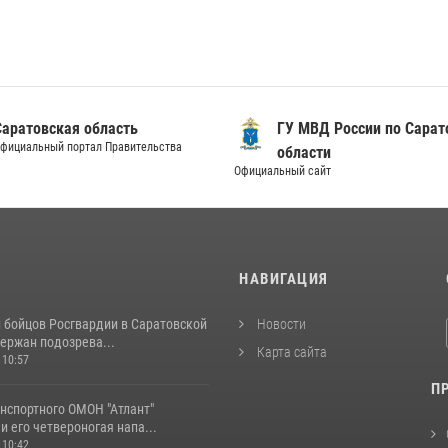
Саратовская область
ГУ МВД России по Сарат
фициальный портал Правительства
области
Официальный сайт
И
НАВИГАЦИЯ
и бойцов Росгвардии в Саратовской
Новости
ержан подозрева...
Карта сайта
 10:57
П
нспортного ОМОН "Атлант"
и его четвероногая напа...
 10:42