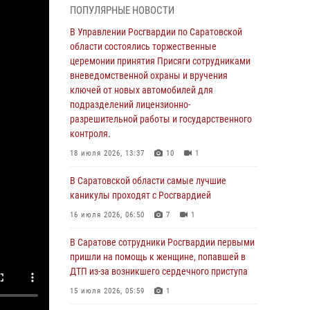
ПОПУЛЯРНЫЕ НОВОСТИ
области состоялись торжественные
церемонии принятия Присяги сотрудниками
В Управлении Росгвардии по Саратовской
вневедомственной охраны и вручения
области состоялись торжественные
ключей от новых автомобилей для
церемонии принятия Присяги сотрудниками
подразделений лицензионно-
вневедомственной охраны и вручения
разрешительной работы и государственного
ключей от новых автомобилей для
контроля.
подразделений лицензионно-
разрешительной работы и государственного
18 июля 2026, 13:37
10
1
контроля.
В Саратовской области самые лучшие
18 июля 2026, 13:37
10
1
каникулы проходят с Росгвардией
В Саратовской области самые лучшие
16 июля 2026, 06:50
7
1
каникулы проходят с Росгвардией
В Саратове сотрудники Росгвардии первыми
16 июля 2026, 06:50
7
1
пришли на помощь к женщине, попавшей в
ДТП из-за возникшего сердечного приступа
В Саратове сотрудники Росгвардии первыми
пришли на помощь к женщине, попавшей в
15 июля 2026, 05:59
1
ДТП из-за возникшего сердечного приступа
В Саратове продолжается масштабная
15 июля 2026, 05:59
1
ведомственная акция "Каникулы с