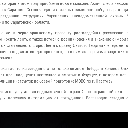
, которая в этом году приобрела новые смыслы. Акция «Георгиевска
ла в Саратове. Сегодня один из главных символов победы саратовц
 раздавали сотрудники Управления вневедомственной охраны 
ии по Саратовской области.
нение к черно-оранжевому презенту росгвардейцы рассказали 
о носить ленту, а также историю возникновения и значение символ
 он стал немного шире. Лента к ордену Святого Георгия - теперь не т
ние о подвигах солдат прошлого, но и символ героизма защитников
ремени.
вская ленточка сегодня это не только символ Победы в Великой От
нит прошлое, ценит настоящее и смотрит в будущее, в котором нет
олиции инструктор по боевой подготовке МОВО по г. Саратову
ляемых услугах вневедомственной охраной по охране объектов
ту и полезную информацию от сотрудников Росгвардии сегодня 