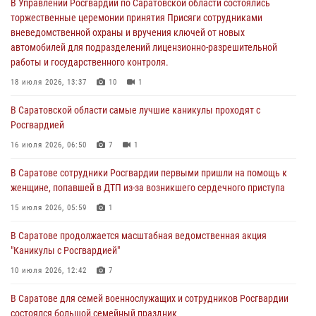
В Саратовской области самые лучшие каникулы проходят с
В Управлении Росгвардии по Саратовской области состоялись
Росгвардией
торжественные церемонии принятия Присяги сотрудниками
вневедомственной охраны и вручения ключей от новых
16 июля 2026, 06:50
7
1
автомобилей для подразделений лицензионно-разрешительной
работы и государственного контроля.
В Саратове сотрудники Росгвардии первыми пришли на помощь к
женщине, попавшей в ДТП из-за возникшего сердечного приступа
18 июля 2026, 13:37
10
1
15 июля 2026, 05:59
1
В Саратовской области самые лучшие каникулы проходят с
Росгвардией
В Саратове продолжается масштабная ведомственная акция
"Каникулы с Росгвардией"
16 июля 2026, 06:50
7
1
10 июля 2026, 12:42
7
В Саратове сотрудники Росгвардии первыми пришли на помощь к
женщине, попавшей в ДТП из-за возникшего сердечного приступа
В Саратовской области при содействии спецназа Росгвардии
задержан подозреваемый в незаконном обороте наркотиков
15 июля 2026, 05:59
1
10 июля 2026, 12:19
В Саратове продолжается масштабная ведомственная акция
"Каникулы с Росгвардией"
В Саратове для семей военнослужащих и сотрудников Росгвардии
состоялся большой семейный праздник
10 июля 2026, 12:42
7
08 июля 2026, 11:03
5
1
В Саратове для семей военнослужащих и сотрудников Росгвардии
состоялся большой семейный праздник