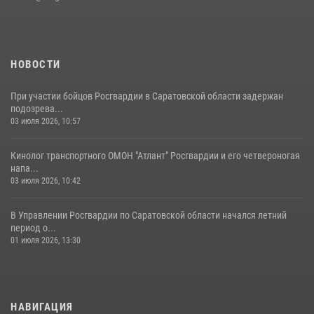
В Саратове командир СОБР «Волкодав» и ветеран
спецподразделения МВД провели совместный урок мужества для
семей сотрудников Росгвардии.
05 августа 2026, 12:55
7
1
НОВОСТИ
При участии бойцов Росгвардии в Саратовской области задержан
подозрева...
03 июля 2026, 10:57
Кинолог транспортного ОМОН "Атлант" Росгвардии и его четвероногая
напа...
03 июля 2026, 10:42
В Управлении Росгвардии по Саратовской области начался летний
период о...
01 июля 2026, 13:30
НАВИГАЦИЯ