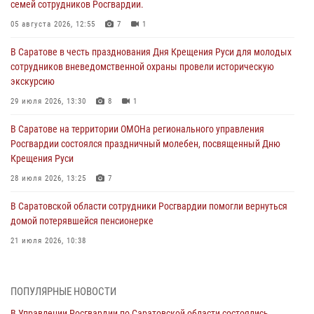
семей сотрудников Росгвардии.
05 августа 2026, 12:55
7
1
В Саратове в честь празднования Дня Крещения Руси для молодых
сотрудников вневедомственной охраны провели историческую
экскурсию
29 июля 2026, 13:30
8
1
В Саратове на территории ОМОНа регионального управления
Росгвардии состоялся праздничный молебен, посвященный Дню
Крещения Руси
28 июля 2026, 13:25
7
В Саратовской области сотрудники Росгвардии помогли вернуться
домой потерявшейся пенсионерке
21 июля 2026, 10:38
В Управлении Росгвардии по Саратовской области состоялись
торжественные церемонии принятия Присяги сотрудниками
ПОПУЛЯРНЫЕ НОВОСТИ
вневедомственной охраны и вручения ключей от новых
автомобилей для подразделений лицензионно-разрешительной
В Управлении Росгвардии по Саратовской области состоялись