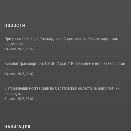
Начальник Управления Росгвардии по Саратовской области
посетил Губернаторский кадетский колледж в городе Балаково
07 августа 2026, 11:35
4
НОВОСТИ
При участии бойцов Росгвардии в Саратовской области задержан
подозрева...
03 июля 2026, 10:57
Кинолог транспортного ОМОН "Атлант" Росгвардии и его четвероногая
напа...
03 июля 2026, 10:42
В Управлении Росгвардии по Саратовской области начался летний
период о...
01 июля 2026, 13:30
НАВИГАЦИЯ