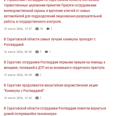
работы и государственного контроля.
торжественные церемонии принятия Присяги сотрудниками
вневедомственной охраны и вручения ключей от новых
18 июля 2026, 13:37
10
1
автомобилей для подразделений лицензионно-разрешительной
работы и государственного контроля.
В Саратовской области самые лучшие каникулы проходят с
Росгвардией
18 июля 2026, 13:37
10
1
16 июля 2026, 06:50
7
1
В Саратовской области самые лучшие каникулы проходят с
Росгвардией
В Саратове сотрудники Росгвардии первыми пришли на помощь к
женщине, попавшей в ДТП из-за возникшего сердечного приступа
16 июля 2026, 06:50
7
1
15 июля 2026, 05:59
1
В Саратове сотрудники Росгвардии первыми пришли на помощь к
женщине, попавшей в ДТП из-за возникшего сердечного приступа
В Саратове продолжается масштабная ведомственная акция
"Каникулы с Росгвардией"
15 июля 2026, 05:59
1
10 июля 2026, 12:42
7
В Саратове продолжается масштабная ведомственная акция
"Каникулы с Росгвардией"
В Саратовской области при содействии спецназа Росгвардии
задержан подозреваемый в незаконном обороте наркотиков
10 июля 2026, 12:42
7
10 июля 2026, 12:19
В Саратовской области сотрудники Росгвардии помогли вернуться
домой потерявшейся пенсионерке