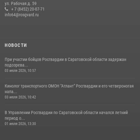
ул. Рабочая д. 59
28 июля 2026, 13:25
+ 7 (8452) 20-07-71
7
info64@rosgvard.ru
В Саратове командир СОБР «Волкодав» и ветеран
спецподразделения МВД провели совместный урок мужества для
семей сотрудников Росгвардии.
05 августа 2026, 12:55
7
1
НОВОСТИ
При участии бойцов Росгвардии в Саратовской области задержан
подозрева...
03 июля 2026, 10:57
Кинолог транспортного ОМОН "Атлант" Росгвардии и его четвероногая
напа...
03 июля 2026, 10:42
В Управлении Росгвардии по Саратовской области начался летний
период о...
01 июля 2026, 13:30