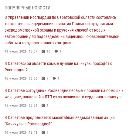
18 июля 2026, 13:37
10
1
ПОПУЛЯРНЫЕ НОВОСТИ
В Саратовской области самые лучшие каникулы проходят с
В Управлении Росгвардии по Саратовской области состоялись
Росгвардией
торжественные церемонии принятия Присяги сотрудниками
вневедомственной охраны и вручения ключей от новых
16 июля 2026, 06:50
7
1
автомобилей для подразделений лицензионно-разрешительной
работы и государственного контроля.
В Саратове сотрудники Росгвардии первыми пришли на помощь к
женщине, попавшей в ДТП из-за возникшего сердечного приступа
18 июля 2026, 13:37
10
1
15 июля 2026, 05:59
1
В Саратовской области самые лучшие каникулы проходят с
Росгвардией
В Саратове продолжается масштабная ведомственная акция
"Каникулы с Росгвардией"
16 июля 2026, 06:50
7
1
10 июля 2026, 12:42
7
В Саратове сотрудники Росгвардии первыми пришли на помощь к
женщине, попавшей в ДТП из-за возникшего сердечного приступа
В Саратовской области при содействии спецназа Росгвардии
задержан подозреваемый в незаконном обороте наркотиков
15 июля 2026, 05:59
1
10 июля 2026, 12:19
В Саратове продолжается масштабная ведомственная акция
"Каникулы с Росгвардией"
В Саратове для семей военнослужащих и сотрудников Росгвардии
состоялся большой семейный праздник
10 июля 2026, 12:42
7