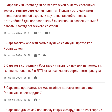
В Саратовской области самые лучшие каникулы проходят с
В Управлении Росгвардии по Саратовской области состоялись
Росгвардией
торжественные церемонии принятия Присяги сотрудниками
вневедомственной охраны и вручения ключей от новых
16 июля 2026, 06:50
7
1
автомобилей для подразделений лицензионно-разрешительной
работы и государственного контроля.
В Саратове сотрудники Росгвардии первыми пришли на помощь к
женщине, попавшей в ДТП из-за возникшего сердечного приступа
18 июля 2026, 13:37
10
1
15 июля 2026, 05:59
1
В Саратовской области самые лучшие каникулы проходят с
Росгвардией
В Саратове продолжается масштабная ведомственная акция
"Каникулы с Росгвардией"
16 июля 2026, 06:50
7
1
10 июля 2026, 12:42
7
В Саратове сотрудники Росгвардии первыми пришли на помощь к
женщине, попавшей в ДТП из-за возникшего сердечного приступа
В Саратовской области при содействии спецназа Росгвардии
задержан подозреваемый в незаконном обороте наркотиков
15 июля 2026, 05:59
1
10 июля 2026, 12:19
В Саратове продолжается масштабная ведомственная акция
"Каникулы с Росгвардией"
В Саратове для семей военнослужащих и сотрудников Росгвардии
состоялся большой семейный праздник
10 июля 2026, 12:42
7
08 июля 2026, 11:03
5
1
В Саратове для семей военнослужащих и сотрудников Росгвардии