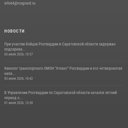
info64@rosgvard.ru
В Саратове командир СОБР «Волкодав» и ветеран
спецподразделения МВД провели совместный урок мужества для
семей сотрудников Росгвардии.
05 августа 2026, 12:55
7
1
НОВОСТИ
При участии бойцов Росгвардии в Саратовской области задержан
подозрева...
03 июля 2026, 10:57
Кинолог транспортного ОМОН "Атлант" Росгвардии и его четвероногая
напа...
03 июля 2026, 10:42
В Управлении Росгвардии по Саратовской области начался летний
период о...
01 июля 2026, 13:30