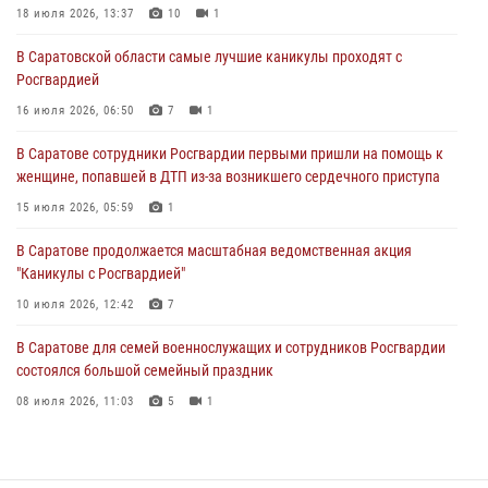
женщине, попавшей в ДТП из-за возникшего сердечного приступа
18 июля 2026, 13:37
10
1
15 июля 2026, 05:59
1
В Саратовской области самые лучшие каникулы проходят с
Росгвардией
В Саратове продолжается масштабная ведомственная акция
"Каникулы с Росгвардией"
16 июля 2026, 06:50
7
1
10 июля 2026, 12:42
7
В Саратове сотрудники Росгвардии первыми пришли на помощь к
женщине, попавшей в ДТП из-за возникшего сердечного приступа
В Саратовской области при содействии спецназа Росгвардии
задержан подозреваемый в незаконном обороте наркотиков
15 июля 2026, 05:59
1
10 июля 2026, 12:19
В Саратове продолжается масштабная ведомственная акция
"Каникулы с Росгвардией"
В Саратове для семей военнослужащих и сотрудников Росгвардии
состоялся большой семейный праздник
10 июля 2026, 12:42
7
08 июля 2026, 11:03
5
1
В Саратове для семей военнослужащих и сотрудников Росгвардии
состоялся большой семейный праздник
08 июля 2026, 11:03
5
1
В Саратовской области при содействии спецназа Росгвардии
задержан подозреваемый в незаконном обороте наркотиков