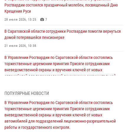
Росгвардии состоялся праздничный молебен, посвященный Дню
Крещения Руси
28 июля 2026, 13:25
7
В Саратовской области сотрудники Росгвардии помогли вернуться
домой потерявшейся пенсионерке
21 июля 2026, 10:38
В Управлении Росгвардии по Саратовской области состоялись
торжественные церемонии принятия Присяги сотрудниками
вневедомственной охраны и вручения ключей от новых
автомобилей для подразделений лицензионно-разрешительной
работы и государственного контроля.
18 июля 2026, 13:37
10
1
ПОПУЛЯРНЫЕ НОВОСТИ
В Саратовской области самые лучшие каникулы проходят с
В Управлении Росгвардии по Саратовской области состоялись
Росгвардией
торжественные церемонии принятия Присяги сотрудниками
вневедомственной охраны и вручения ключей от новых
16 июля 2026, 06:50
7
1
автомобилей для подразделений лицензионно-разрешительной
работы и государственного контроля.
В Саратове сотрудники Росгвардии первыми пришли на помощь к