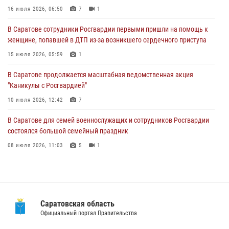
женщине, попавшей в ДТП из-за возникшего сердечного приступа
16 июля 2026, 06:50
7
1
15 июля 2026, 05:59
1
В Саратове сотрудники Росгвардии первыми пришли на помощь к
женщине, попавшей в ДТП из-за возникшего сердечного приступа
В Саратове продолжается масштабная ведомственная акция
"Каникулы с Росгвардией"
15 июля 2026, 05:59
1
10 июля 2026, 12:42
7
В Саратове продолжается масштабная ведомственная акция
"Каникулы с Росгвардией"
В Саратовской области при содействии спецназа Росгвардии
задержан подозреваемый в незаконном обороте наркотиков
10 июля 2026, 12:42
7
10 июля 2026, 12:19
В Саратове для семей военнослужащих и сотрудников Росгвардии
состоялся большой семейный праздник
08 июля 2026, 11:03
5
1
В Саратовской области при содействии спецназа Росгвардии
задержан подозреваемый в незаконном обороте наркотиков
10 июля 2026, 12:19
Саратовская область
В Саратовской области сотрудники Росгвардии помогли вернуться
Официальный портал Правительства
домой потерявшейся пенсионерке