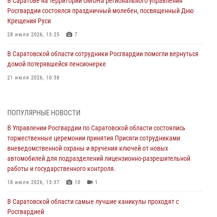
В Саратове на территории ОМОНа регионального управления
Росгвардии состоялся праздничный молебен, посвященный Дню
Крещения Руси
28 июля 2026, 13:25
7
В Саратовской области сотрудники Росгвардии помогли вернуться
домой потерявшейся пенсионерке
21 июля 2026, 10:38
В Управлении Росгвардии по Саратовской области состоялись
торжественные церемонии принятия Присяги сотрудниками
ПОПУЛЯРНЫЕ НОВОСТИ
вневедомственной охраны и вручения ключей от новых
автомобилей для подразделений лицензионно-разрешительной
В Управлении Росгвардии по Саратовской области состоялись
работы и государственного контроля.
торжественные церемонии принятия Присяги сотрудниками
вневедомственной охраны и вручения ключей от новых
18 июля 2026, 13:37
10
1
автомобилей для подразделений лицензионно-разрешительной
работы и государственного контроля.
В Саратовской области самые лучшие каникулы проходят с
Росгвардией
18 июля 2026, 13:37
10
1
16 июля 2026, 06:50
7
1
В Саратовской области самые лучшие каникулы проходят с
Росгвардией
В Саратове сотрудники Росгвардии первыми пришли на помощь к