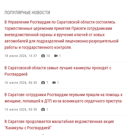
работы и государственного контроля.
18 июля 2026, 13:37
10
1
ПОПУЛЯРНЫЕ НОВОСТИ
В Саратовской области самые лучшие каникулы проходят с
В Управлении Росгвардии по Саратовской области состоялись
Росгвардией
торжественные церемонии принятия Присяги сотрудниками
вневедомственной охраны и вручения ключей от новых
16 июля 2026, 06:50
7
1
автомобилей для подразделений лицензионно-разрешительной
работы и государственного контроля.
В Саратове сотрудники Росгвардии первыми пришли на помощь к
женщине, попавшей в ДТП из-за возникшего сердечного приступа
18 июля 2026, 13:37
10
1
15 июля 2026, 05:59
1
В Саратовской области самые лучшие каникулы проходят с
Росгвардией
В Саратове продолжается масштабная ведомственная акция
"Каникулы с Росгвардией"
16 июля 2026, 06:50
7
1
10 июля 2026, 12:42
7
В Саратове сотрудники Росгвардии первыми пришли на помощь к
женщине, попавшей в ДТП из-за возникшего сердечного приступа
В Саратовской области при содействии спецназа Росгвардии
задержан подозреваемый в незаконном обороте наркотиков
15 июля 2026, 05:59
1
10 июля 2026, 12:19
В Саратове продолжается масштабная ведомственная акция
"Каникулы с Росгвардией"
В Саратове для семей военнослужащих и сотрудников Росгвардии