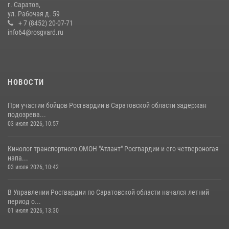
г. Саратов,
Крещения Руси
ул. Рабочая д. 59
28 июля 2026, 13:25
+ 7 (8452) 20-07-71
7
info64@rosgvard.ru
В Саратове командир СОБР «Волкодав» и ветеран
спецподразделения МВД провели совместный урок мужества для
семей сотрудников Росгвардии.
05 августа 2026, 12:55
7
1
НОВОСТИ
При участии бойцов Росгвардии в Саратовской области задержан
подозрева...
03 июля 2026, 10:57
Кинолог транспортного ОМОН "Атлант" Росгвардии и его четвероногая
напа...
03 июля 2026, 10:42
В Управлении Росгвардии по Саратовской области начался летний
период о...
01 июля 2026, 13:30