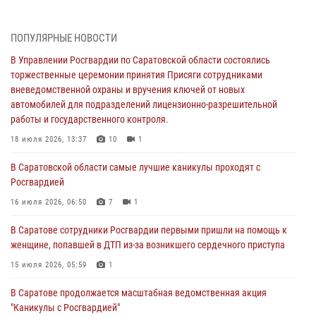
работы и государственного контроля.
18 июля 2026, 13:37
10
1
ПОПУЛЯРНЫЕ НОВОСТИ
В Саратовской области самые лучшие каникулы проходят с
В Управлении Росгвардии по Саратовской области состоялись
Росгвардией
торжественные церемонии принятия Присяги сотрудниками
вневедомственной охраны и вручения ключей от новых
16 июля 2026, 06:50
7
1
автомобилей для подразделений лицензионно-разрешительной
работы и государственного контроля.
В Саратове сотрудники Росгвардии первыми пришли на помощь к
женщине, попавшей в ДТП из-за возникшего сердечного приступа
18 июля 2026, 13:37
10
1
15 июля 2026, 05:59
1
В Саратовской области самые лучшие каникулы проходят с
Росгвардией
В Саратове продолжается масштабная ведомственная акция
"Каникулы с Росгвардией"
16 июля 2026, 06:50
7
1
10 июля 2026, 12:42
7
В Саратове сотрудники Росгвардии первыми пришли на помощь к
женщине, попавшей в ДТП из-за возникшего сердечного приступа
В Саратовской области при содействии спецназа Росгвардии
задержан подозреваемый в незаконном обороте наркотиков
15 июля 2026, 05:59
1
10 июля 2026, 12:19
В Саратове продолжается масштабная ведомственная акция
"Каникулы с Росгвардией"
В Саратове для семей военнослужащих и сотрудников Росгвардии