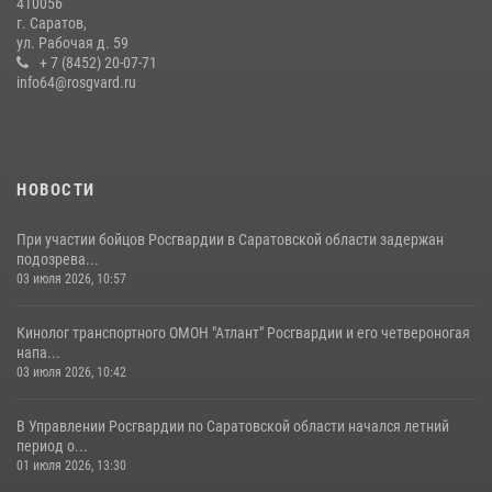
410056
Росгвардии состоялся праздничный молебен, посвященный Дню
г. Саратов,
Крещения Руси
ул. Рабочая д. 59
28 июля 2026, 13:25
+ 7 (8452) 20-07-71
7
info64@rosgvard.ru
В Саратове командир СОБР «Волкодав» и ветеран
спецподразделения МВД провели совместный урок мужества для
семей сотрудников Росгвардии.
05 августа 2026, 12:55
7
1
НОВОСТИ
При участии бойцов Росгвардии в Саратовской области задержан
подозрева...
03 июля 2026, 10:57
Кинолог транспортного ОМОН "Атлант" Росгвардии и его четвероногая
напа...
03 июля 2026, 10:42
В Управлении Росгвардии по Саратовской области начался летний
период о...
01 июля 2026, 13:30